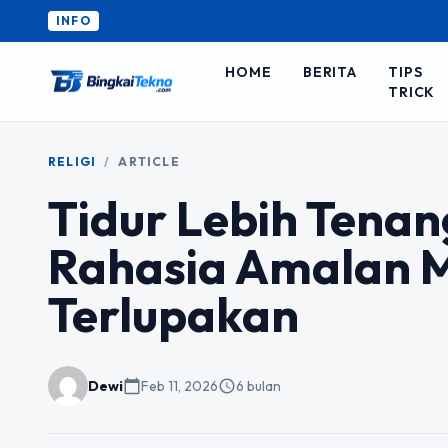
Ingin upgr
INFO
HOME
BERITA
TIPS
TRICK
RELIGI
/
ARTICLE
Tidur Lebih Tenan
Rahasia Amalan M
Terlupakan
Dewi
calendar_today
Feb 11, 2026
schedule
6 bulan