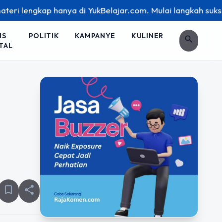
p hanya di YukBelajar.com. Mulai langkah suksesmu hari ini!
IS
POLITIK
KAMPANYE
KULINER
search
TAL
bookmark_border
share