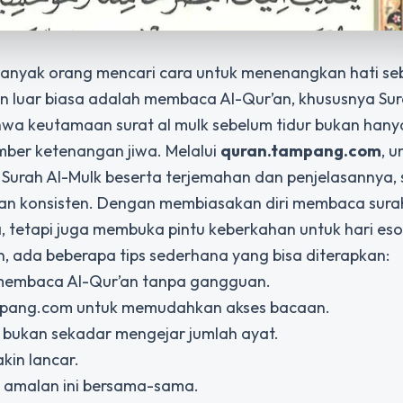
anyak orang mencari cara untuk menenangkan hati se
an luar biasa adalah membaca Al-Qur’an, khususnya Sur
ahwa
keutamaan surat al mulk sebelum tidur
bukan hany
mber ketenangan jiwa. Melalui
quran.tampang.com
, 
urah Al-Mulk beserta terjemahan dan penjelasannya,
dan konsisten. Dengan membiasakan diri membaca surah 
 tetapi juga membuka pintu keberkahan untuk hari eso
n, ada beberapa tips sederhana yang bisa diterapkan:
 membaca Al-Qur’an tanpa gangguan.
ampang.com untuk memudahkan akses bacaan.
bukan sekadar mengejar jumlah ayat.
kin lancar.
 amalan ini bersama-sama.