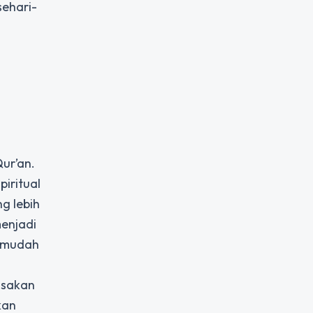
sehari-
ur’an.
iritual
g lebih
menjadi
n mudah
asakan
kan