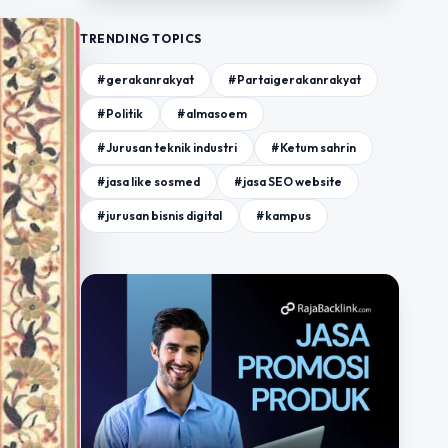
TRENDING TOPICS
#gerakanrakyat
#Partaigerakanrakyat
#Politik
#almasoem
#Jurusan teknik industri
#Ketum sahrin
#jasa like sosmed
#jasa SEO website
#jurusan bisnis digital
#kampus