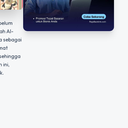
belum
ah Al-
a sebagai
umat
 sehingga
ini,
k.