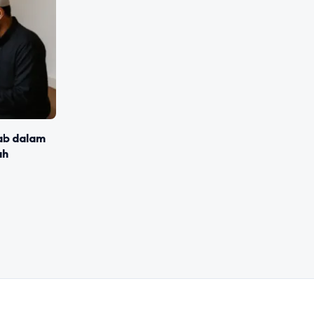
ab dalam
ah