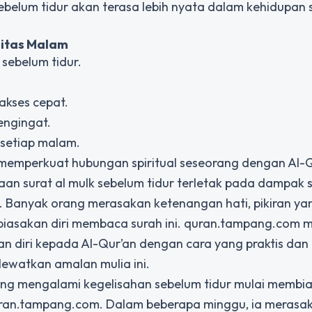
ebelum tidur
akan terasa lebih nyata dalam kehidupan 
nitas Malam
sebelum tidur.
akses cepat.
engingat.
 setiap malam.
 memperkuat hubungan spiritual seseorang dengan Al-Q
an surat al mulk sebelum tidur
terletak pada dampak sp
 Banyak orang merasakan ketenangan hati, pikiran yan
mbiasakan diri membaca surah ini. quran.tampang.com 
 diri kepada Al-Qur’an dengan cara yang praktis da
lewatkan amalan mulia ini.
ing mengalami kegelisahan sebelum tidur mulai membi
uran.tampang.com. Dalam beberapa minggu, ia merasa