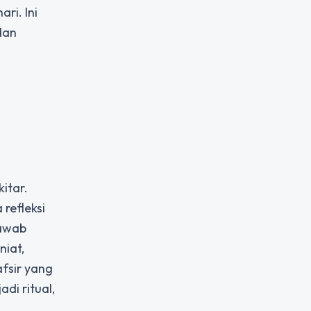
ri. Ini
dan
itar.
refleksi
jawab
iat,
fsir yang
i ritual,