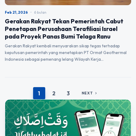
Feb 21, 2026
•
6 bulan
Gerakan Rakyat Tekan Pemerintah Cabut
Penetapan Perusahaan Terafiliasi Israel
pada Proyek Panas Bumi Telaga Ranu
Gerakan Rakyat kembali menyuarakan sikap tegas terhadap
keputusan pemerintah yang menetapkan PT Ormat Geothermal
Indonesia sebagai pemenang lelang Wilayah Kerja…
1
2
3
NEXT
chevron_right