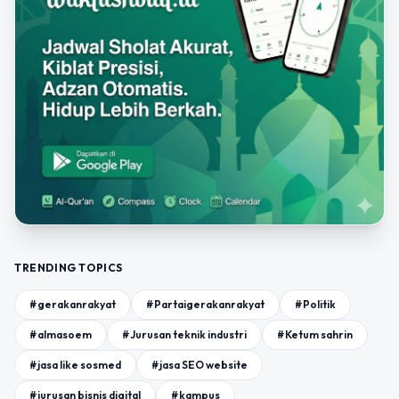
TRENDING TOPICS
#gerakanrakyat
#Partaigerakanrakyat
#Politik
#almasoem
#Jurusan teknik industri
#Ketum sahrin
#jasa like sosmed
#jasa SEO website
#jurusan bisnis digital
#kampus