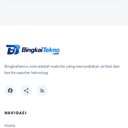
Bingkaitekno.com adalah website yang menyediakan artikel dan
berita seputar teknologi
facebook
share
rss_feed
NAVIGASI
Home