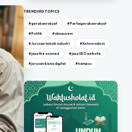
TRENDING TOPICS
#gerakanrakyat
#Partaigerakanrakyat
#Politik
#almasoem
#Jurusan teknik industri
#Ketum sahrin
#jasa like sosmed
#jasa SEO website
#jurusan bisnis digital
#kampus