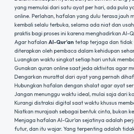
yang memulai dari satu ayat per hari, ada pul
online. Perlahan, hafalan yang dulu terasa jauh 
kembali selalu terbuka, selama ada niat dan us
praktis bagi proses ini karena menghadirkan Al-
Agar hafalan
Al-Qur’an
tetap terjaga dan tidak
diterapkan oleh pembaca dalam kehidupan sehari
Luangkan waktu singkat setiap hari untuk memb
Gunakan quran online saat jeda aktivitas agar m
Dengarkan murattal dari ayat yang pernah diha
Hubungkan hafalan dengan shalat agar ayat seri
Jangan menunggu waktu ideal, mulai saja dari k
Kurangi distraksi digital saat waktu khusus mem
Niatkan murajaah sebagai bentuk cinta, bukan 
Menjaga hafalan Al-Qur’an sejatinya adalah pe
futur, dan itu wajar. Yang terpenting adalah t