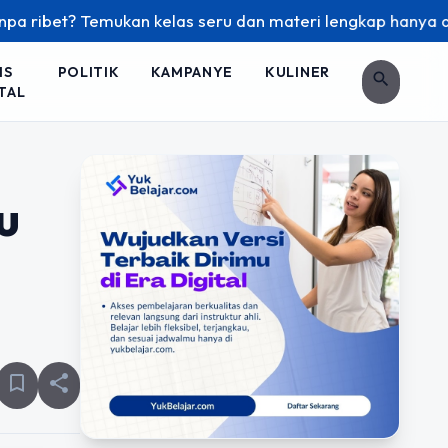
emukan kelas seru dan materi lengkap hanya di YukBelajar.co
IS
POLITIK
KAMPANYE
KULINER
search
TAL
u
bookmark_border
share