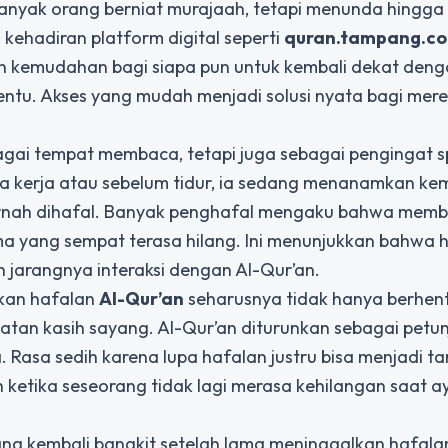
. Banyak orang berniat murajaah, tetapi menunda hingga
kehadiran platform digital seperti
quran.tampang.c
n kemudahan bagi siapa pun untuk kembali dekat deng
tentu. Akses yang mudah menjadi solusi nyata bagi mer
ai tempat membaca, tetapi juga sebagai pengingat spi
a kerja atau sebelum tidur, ia sedang menanamkan kem
rnah dihafal. Banyak penghafal mengaku bahwa memb
a yang sempat terasa hilang. Ini menunjukkan bahwa 
h jarangnya interaksi dengan Al-Qur’an.
kan hafalan
Al-Qur’an
seharusnya tidak hanya berhen
atan kasih sayang. Al-Qur’an diturunkan sebagai petu
 Rasa sedih karena lupa hafalan justru bisa menjadi t
ketika seseorang tidak lagi merasa kehilangan saat a
ng kembali bangkit setelah lama meninggalkan hafala