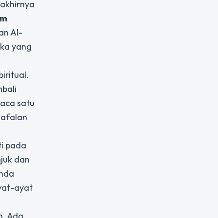
 akhirnya
om
an Al-
eka yang
ritual.
bali
aca satu
hafalan
ti pada
njuk dan
anda
yat-ayat
n. Ada