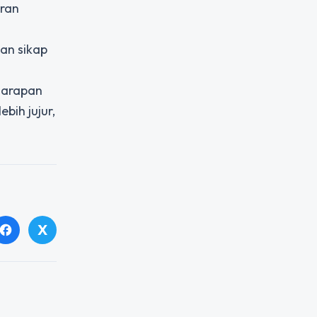
uran
an sikap
harapan
bih jujur,
X
facebook