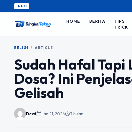
INFO
HOME
BERITA
TIPS
TRICK
RELIGI
/
ARTICLE
Sudah Hafal Tapi 
Dosa? Ini Penjelas
Gelisah
Dewi
calendar_today
Jan 21, 2026
schedule
7 bulan