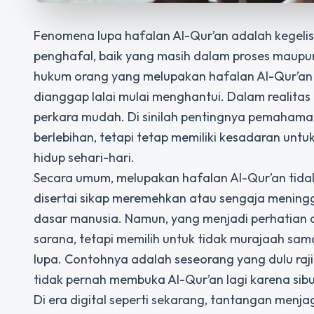
Fenomena lupa hafalan Al-Qur’an adalah kegeli
penghafal, baik yang masih dalam proses maupu
hukum orang yang melupakan hafalan Al-Qur’an k
dianggap lalai mulai menghantui. Dalam realita
perkara mudah. Di sinilah pentingnya pemahaman
berlebihan, tetapi tetap memiliki kesadaran unt
hidup sehari-hari.
Secara umum, melupakan hafalan Al-Qur’an tida
disertai sikap meremehkan atau sengaja menin
dasar manusia. Namun, yang menjadi perhatian 
sarana, tetapi memilih untuk tidak murajaah sama
lupa. Contohnya adalah seseorang yang dulu rajin
tidak pernah membuka Al-Qur’an lagi karena sib
Di era digital seperti sekarang, tantangan menja