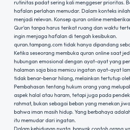
rutinitas padat sering kali menggeser prioritas
hafalan perlahan memudar. Dalam konteks inilah 
menjadi relevan. Konsep quran online memberika
Qur’an tanpa harus terikat ruang dan waktu ter
ingin menjaga hafalan di tengah kesibukan.
quran.tampang.com tidak hanya dipandang sebag
Ketika seseorang membuka quran online saat jed
hubungan emosional dengan ayat-ayat yang pe
halaman saja bisa memicu ingatan ayat-ayat lam
tidak benar-benar hilang, melainkan tertutup ole
Pembahasan tentang hukum orang yang melupa
aspek halal atau haram, tetapi juga pada pendek
rahmat, bukan sebagai beban yang menekan jiwa.
bahwa iman masih hidup. Yang berbahaya adalah 
itu memudar dari ingatan.
Dalam kehidupan nyata, banyak contoh orang ya