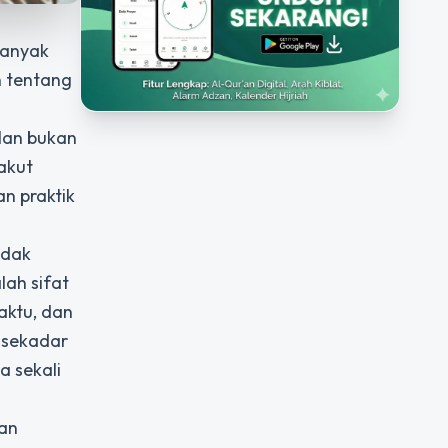
banyak
n tentang
lan bukan
akut
n praktik
idak
ah sifat
aktu, dan
a sekadar
a sekali
dan