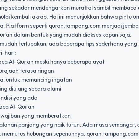
a yang sekadar mendengarkan murattal sambil membaca
mulai kembali akrab. Hal ini menunjukkan bahwa pintu u
aha. Platform seperti quran.tampang.com menjadi jemb
Qur’an dalam bentuk yang mudah diakses kapan saja.
 mudah terlupakan, ada beberapa tips sederhana yang 
-hari:
aca Al-Qur’an meski hanya beberapa ayat
urajaah terasa ringan
fal untuk memancing ingatan
ng diulang secara alami
ondisi yang ada
baca Al-Qur’an
kewajiban yang memberatkan
rjalanan panjang yang naik turun. Ada masa semangat,
idak memutus hubungan sepenuhnya. quran.tampang.com