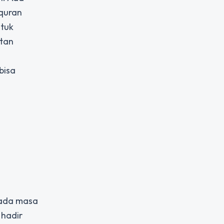
 quran
ntuk
atan
bisa
 ada masa
 hadir