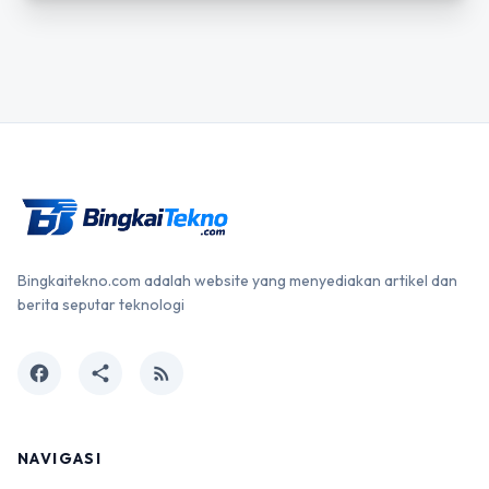
Bingkaitekno.com adalah website yang menyediakan artikel dan
berita seputar teknologi
facebook
share
rss_feed
NAVIGASI