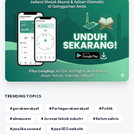
TRENDING TOPICS
#gerakanrakyat
#Partaigerakanrakyat
#Politik
#almasoem
#Jurusan teknik industri
#Ketum sahrin
#jasa like sosmed
#jasa SEO website