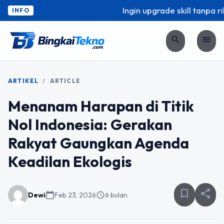
Ingin upgrade skill tanpa ribe
INFO
search
menu
ARTIKEL
/
ARTICLE
Menanam Harapan di Titik
Nol Indonesia: Gerakan
Rakyat Gaungkan Agenda
Keadilan Ekologis
bookmark_border
share
Dewi
calendar_today
Feb 23, 2026
schedule
6 bulan