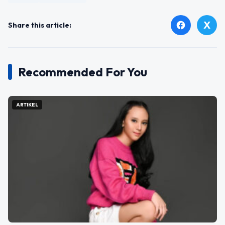
X
facebook
Share this article:
Recommended For You
ARTIKEL