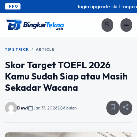
Ingin upgrade skill tanpa ri
INFO
search
menu
TIPS TRICK
/
ARTICLE
Skor Target TOEFL 2026
Kamu Sudah Siap atau Masih
Sekadar Wacana
bookmark_border
share
Dewi
calendar_today
Jan 31, 2026
schedule
6 bulan