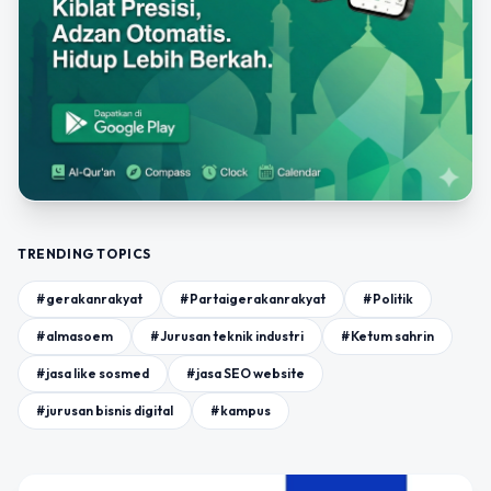
TRENDING TOPICS
#gerakanrakyat
#Partaigerakanrakyat
#Politik
#almasoem
#Jurusan teknik industri
#Ketum sahrin
#jasa like sosmed
#jasa SEO website
#jurusan bisnis digital
#kampus