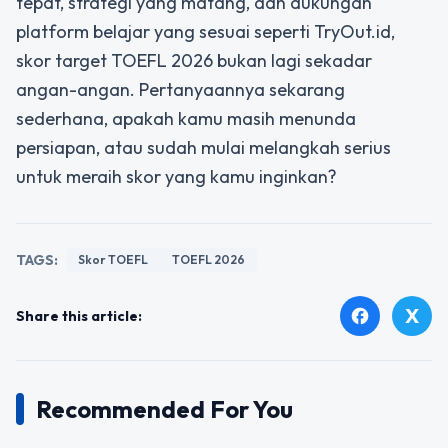
tepat, strategi yang matang, dan dukungan
platform belajar yang sesuai seperti TryOut.id,
skor target TOEFL 2026 bukan lagi sekadar
angan-angan. Pertanyaannya sekarang
sederhana, apakah kamu masih menunda
persiapan, atau sudah mulai melangkah serius
untuk meraih skor yang kamu inginkan?
TAGS:
Skor TOEFL
TOEFL 2026
X
facebook
Share this article:
Recommended For You