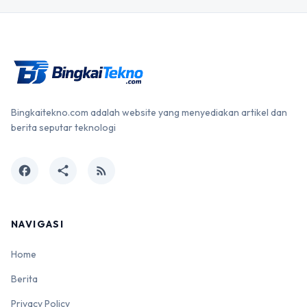
Bingkaitekno.com adalah website yang menyediakan artikel dan
berita seputar teknologi
facebook
share
rss_feed
NAVIGASI
Home
Berita
Privacy Policy