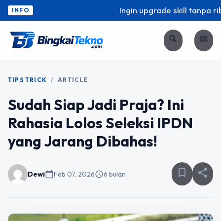
Ingin upgrade skill tanpa ribe
INFO
search
menu
TIPS TRICK
/
ARTICLE
Sudah Siap Jadi Praja? Ini
Rahasia Lolos Seleksi IPDN
yang Jarang Dibahas!
bookmark_border
share
Dewi
calendar_today
Feb 07, 2026
schedule
6 bulan