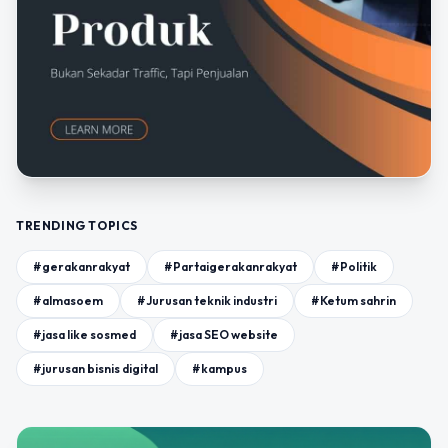
TRENDING TOPICS
#gerakanrakyat
#Partaigerakanrakyat
#Politik
#almasoem
#Jurusan teknik industri
#Ketum sahrin
#jasa like sosmed
#jasa SEO website
#jurusan bisnis digital
#kampus