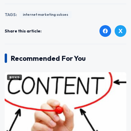
TAGS:
internet marketing sukses
X
facebook
Share this article:
Recommended For You
BISNIS