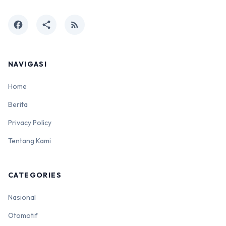
facebook
share
rss_feed
NAVIGASI
Home
Berita
Privacy Policy
Tentang Kami
CATEGORIES
Nasional
Otomotif