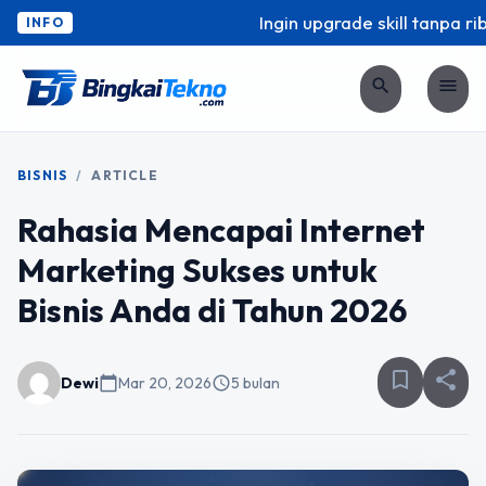
Ingin upgrade skill tanpa ribe
INFO
search
menu
BISNIS
/
ARTICLE
Rahasia Mencapai Internet
Marketing Sukses untuk
Bisnis Anda di Tahun 2026
bookmark_border
share
Dewi
calendar_today
Mar 20, 2026
schedule
5 bulan