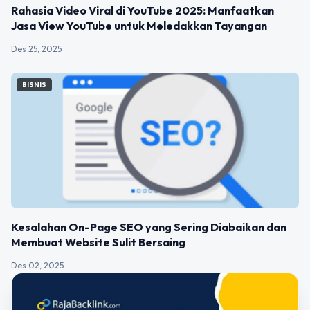
Rahasia Video Viral di YouTube 2025: Manfaatkan
Jasa View YouTube untuk Meledakkan Tayangan
Des 25, 2025
BISNIS
Kesalahan On-Page SEO yang Sering Diabaikan dan
Membuat Website Sulit Bersaing
Des 02, 2025