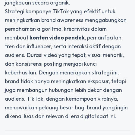
jangkauan secara organik.
Strategi kampanye TikTok yang efektif untuk
meningkatkan brand awareness menggabungkan
pemahaman algoritma, kreativitas dalam
membuat
konten video pendek
, pemanfaatan
tren dan influencer, serta interaksi aktif dengan
audiens. Durasi video yang tepat, visual menarik,
dan konsistensi posting menjadi kunci
keberhasilan. Dengan menerapkan strategi ini,
brand tidak hanya meningkatkan eksposur, tetapi
juga membangun hubungan lebih dekat dengan
audiens. TikTok, dengan kemampuan viralnya,
menawarkan peluang besar bagi brand yang ingin
dikenal luas dan relevan di era digital saat ini.