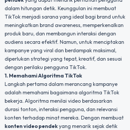
dalam hitungan detik. Keunggulan ini membuat
TikTok menjadi sarana yang ideal bagi brand untuk
meningkatkan brand awareness, memperkenalkan
produk baru, dan membangun interaksi dengan
audiens secara efektif. Namun, untuk menciptakan
kampanye yang viral dan berdampak maksimal,
diperlukan strategi yang tepat, kreatif, dan sesuai
dengan perilaku pengguna TikTok.
1. Memahami Algoritma TikTok
Langkah pertama dalam merancang kampanye
adalah memahami bagaimana algoritma TikTok
bekerja. Algoritma menilai video berdasarkan
durasi tonton, interaksi pengguna, dan relevansi
konten terhadap minat mereka. Dengan membuat
konten video pendek
yang menarik sejak detik