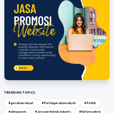
TRENDING TOPICS
#gerakanrakyat
#Partaigerakanrakyat
#Politik
#almasoem
#Jurusan teknik industri
#Ketum sahrin