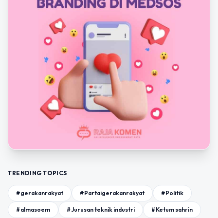
TRENDING TOPICS
#gerakanrakyat
#Partaigerakanrakyat
#Politik
#almasoem
#Jurusan teknik industri
#Ketum sahrin