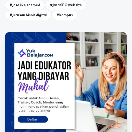
#jasa like sosmed
#jasa SEO website
#jurusan bisnis digital
#kampus