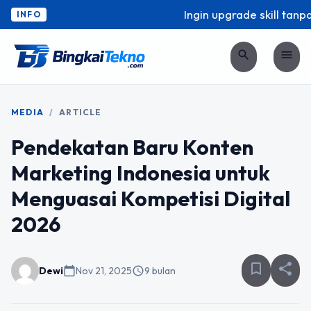
Ingin upgrade skill tanpa 
INFO
search
menu
MEDIA
/
ARTICLE
Pendekatan Baru Konten
Marketing Indonesia untuk
Menguasai Kompetisi Digital
2026
bookmark_border
share
Dewi
calendar_today
Nov 21, 2025
schedule
9 bulan