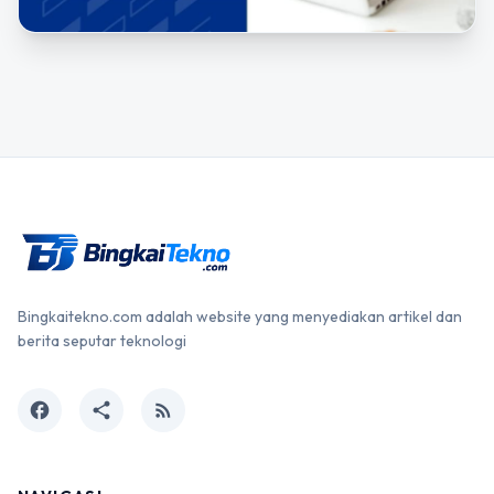
Bingkaitekno.com adalah website yang menyediakan artikel dan
berita seputar teknologi
facebook
share
rss_feed