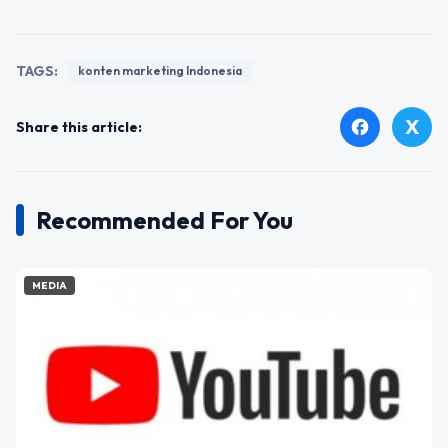
TAGS:
konten marketing Indonesia
X
facebook
Share this article:
Recommended For You
MEDIA