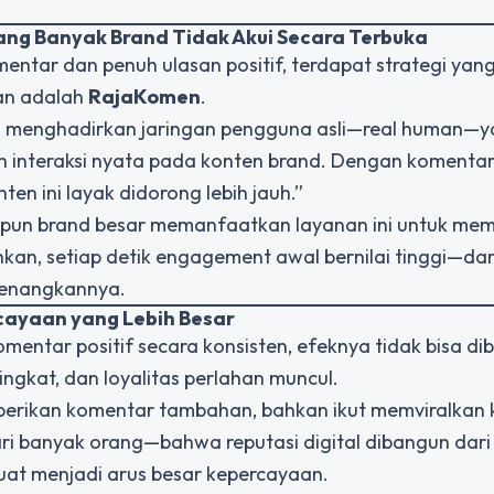
ng Banyak Brand Tidak Akui Secara Terbuka
entar dan penuh ulasan positif, terdapat strategi yan
kan adalah
RajaKomen
.
a menghadirkan jaringan pengguna asli—real human—
n interaksi nyata pada konten brand. Dengan komentar
en ini layak didorong lebih jauh.”
upun brand besar memanfaatkan layanan ini untuk me
ruhkan, setiap detik engagement awal bernilai tinggi—da
menangkannya.
cayaan yang Lebih Besar
entar positif secara konsisten, efeknya tidak bisa di
ngkat, dan loyalitas perlahan muncul.
erikan komentar tambahan, bahkan ikut memviralkan 
ari banyak orang—bahwa reputasi digital dibangun dari
at menjadi arus besar kepercayaan.