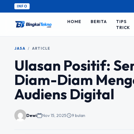
INFO
HOME
BERITA
TIPS
TRICK
JASA
/
ARTICLE
Ulasan Positif: S
Diam-Diam Menge
Audiens Digital
Dewi
calendar_today
Nov 15, 2025
schedule
9 bulan