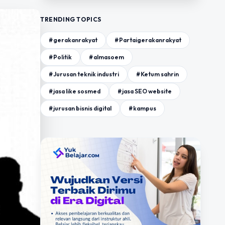
TRENDING TOPICS
#gerakanrakyat
#Partaigerakanrakyat
#Politik
#almasoem
#Jurusan teknik industri
#Ketum sahrin
#jasa like sosmed
#jasa SEO website
#jurusan bisnis digital
#kampus