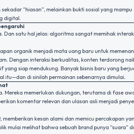
 sekadar “hiasan”, melainkan bukti sosial yang mampu
 digital.
pengaruhi
 Dan satu hal jelas: algoritma sangat memihak interaksi
kapan organik menjadi mata uang baru untuk memena
lam. Dengan interaksi berkualitas, konten terdorong nai
f yang siap mendukung. Banyak bisnis baru yang berju
l itu—dan di sinilah permainan sebenarnya dimulai.
mat
ma. Mereka memerlukan dukungan, terutama di fase awa
kan komentar relevan dan ulasan asli menjadi peny
ot, memberikan kesan alami dan memicu percakapan ya
blik mulai melihat bahwa sebuah brand punya “suara” d