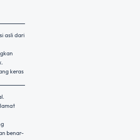
 asli dari
ngkan
k.
ang keras
l.
elamat
ng
an benar-