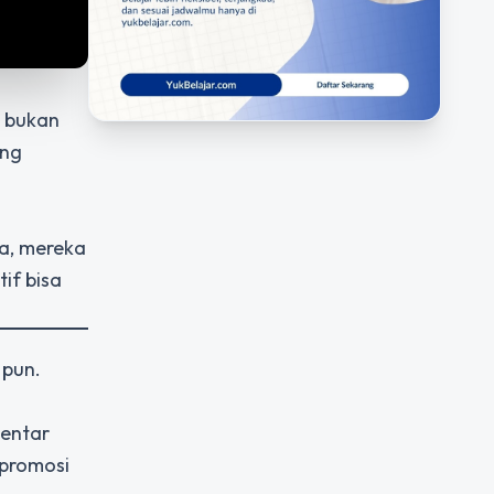
i bukan
ing
ya, mereka
if bisa
 pun.
mentar
 promosi