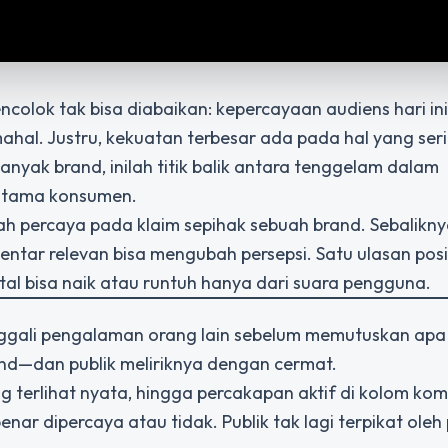
encolok tak bisa diabaikan: kepercayaan audiens hari in
ahal. Justru, kekuatan terbesar ada pada hal yang ser
anyak brand, inilah titik balik antara tenggelam dalam
n utama konsumen.
dah percaya pada klaim sepihak sebuah brand. Sebalikn
ntar relevan bisa mengubah persepsi. Satu ulasan posit
ital bisa naik atau runtuh hanya dari suara pengguna.
ggali pengalaman orang lain sebelum memutuskan apa
rand—dan publik meliriknya dengan cermat.
 terlihat nyata, hingga percakapan aktif di kolom ko
ar dipercaya atau tidak. Publik tak lagi terpikat oleh