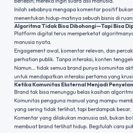
berlebih; mereka ingin suara asli manusia.
Inilah sebabnya mengapa komentar positif bukan
menentukan hidup-matinya sebuah bisnis di ruang
Algoritma Tidak Bisa Dibohongi—Tapi Bisa Di
Platform digital terus memperketat algoritmanya.
manusia nyata.
Engagement awal, komentar relevan, dan perca
perhatian publik. Tanpa interaksi, konten tengge
Namun… tidak semua brand punya komunitas akti
untuk mendapatkan interaksi pertama yang krusia
Ketika Komunitas Eksternal Menjadi Penyela
Brand tak bisa menunggu belas kasihan algorit
Komunitas pengguna manual yang mampu memberi
yang sering tidak terlihat, tapi berdampak besar.
Komentar yang dilakukan manusia asli, bukan b
membuat brand terlihat hidup.
Begitulah cara pu