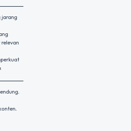
g jarang
yang
 relevan
mperkuat
n
bendung.
konten.