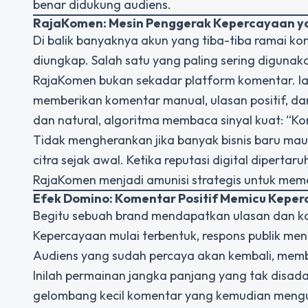
benar didukung audiens.
RajaKomen: Mesin Penggerak Kepercayaan ya
Di balik banyaknya akun yang tiba-tiba ramai kom
diungkap.
Salah satu yang paling sering diguna
RajaKomen bukan sekadar platform komentar. I
memberikan komentar manual, ulasan positif, da
dan natural, algoritma membaca sinyal kuat: “Kont
Tidak mengherankan jika banyak bisnis baru ma
citra sejak awal. Ketika reputasi digital diperta
RajaKomen menjadi amunisi strategis untuk me
Efek Domino: Komentar Positif Memicu Keper
Begitu sebuah brand mendapatkan ulasan dan kom
Kepercayaan mulai terbentuk, respons publik meni
Audiens yang sudah percaya akan kembali, memb
Inilah permainan jangka panjang yang tak disad
gelombang kecil komentar yang kemudian mengu