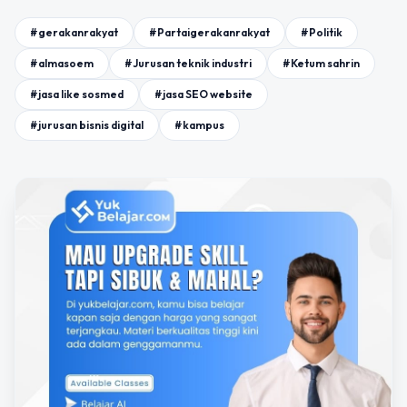
#gerakanrakyat
#Partaigerakanrakyat
#Politik
#almasoem
#Jurusan teknik industri
#Ketum sahrin
#jasa like sosmed
#jasa SEO website
#jurusan bisnis digital
#kampus