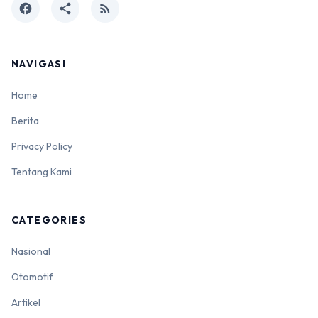
facebook
share
rss_feed
NAVIGASI
Home
Berita
Privacy Policy
Tentang Kami
CATEGORIES
Nasional
Otomotif
Artikel