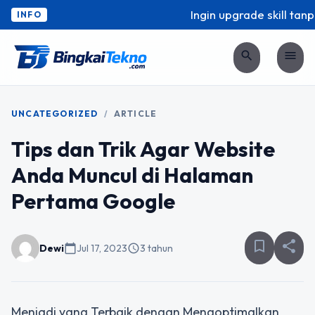
Ingin upgrade skill tanpa
INFO
search
menu
UNCATEGORIZED
/
ARTICLE
Tips dan Trik Agar Website
Anda Muncul di Halaman
Pertama Google
bookmark_border
share
Dewi
calendar_today
Jul 17, 2023
schedule
3 tahun
Menjadi yang Terbaik dengan Mengoptimalkan