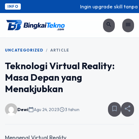
Ingin upgrade skill tanpa r
INFO
search
menu
UNCATEGORIZED
/
ARTICLE
Teknologi Virtual Reality:
Masa Depan yang
Menakjubkan
bookmark_border
share
Dewi
calendar_today
Agu 24, 2023
schedule
3 tahun
Mengenal Virtual Reality