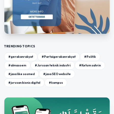
TRENDING TOPICS
#gerakanrakyat
#Partaigerakanrakyat
#Politik
#almasoem
#Jurusan teknik industri
#Ketum sahrin
#jasa like sosmed
#jasa SEO website
#jurusan bisnis digital
#kampus