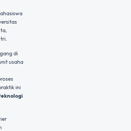
Mahasiswa
ersitas
ta,
ri.
gang di
unit usaha
proses
aktik ini
teknologi
ier
n