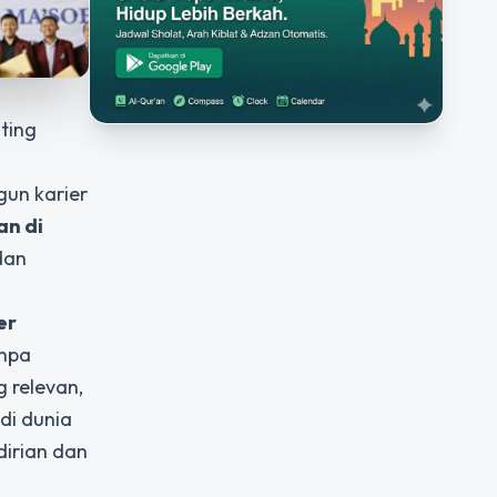
ting
gun karier
an di
dan
er
anpa
g relevan,
di dunia
irian dan