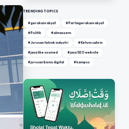
TRENDING TOPICS
#gerakanrakyat
#Partaigerakanrakyat
#Politik
#almasoem
#Jurusan teknik industri
#Ketum sahrin
#jasa like sosmed
#jasa SEO website
#jurusan bisnis digital
#kampus