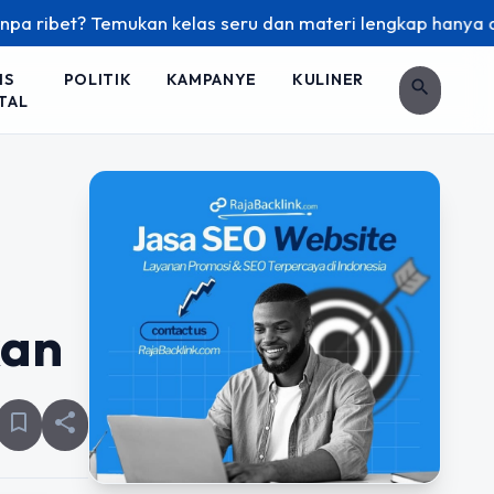
mukan kelas seru dan materi lengkap hanya di YukBelajar.com
IS
POLITIK
KAMPANYE
KULINER
search
TAL
kan
bookmark_border
share