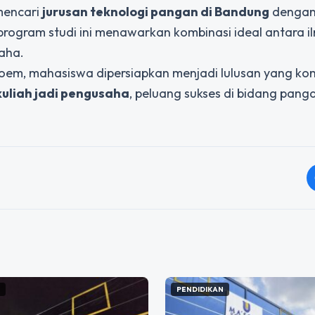
mencari
jurusan teknologi pangan di Bandung
denga
program studi ini menawarkan kombinasi ideal antara i
aha.
soem, mahasiswa dipersiapkan menjadi lulusan yang ko
kuliah jadi pengusaha
, peluang sukses di bidang pang
N
PENDIDIKAN