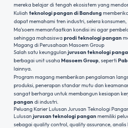
mereka belajar di tengah ekosistem yang mend
Kuliah
teknologi pangan di Bandung
memberikan
dapat memahami tren industri, selera konsumen, s
Ma’soem memanfaatkan kondisi ini agar pembelajar
sehingga mahasiswa
prodi teknologi pangan
me
Magang di Perusahaan Masoem Group
Salah satu keunggulan
jurusan teknologi pang
berbagai unit usaha
Masoem Group
, seperti
Pab
lainnya.
Program magang memberikan pengalaman lang
produksi, penerapan standar mutu dan keamanan
sangat berharga untuk membangun kesiapan kerj
pangan
di industri.
Peluang Karier Lulusan Jurusan Teknologi Panga
Lulusan
jurusan teknologi pangan
memiliki pel
sebagai quality control, quality assurance, analis