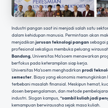
Industri pangan saat ini menjadi salah satu sekt
dalam kehidupan manusia. Permintaan akan mak
menjadikan
jurusan teknologi pangan
sebagai 
profesional sekaligus membuka peluang wirausa
Bandung
, Universitas Ma’soem menawarkan progr
berfokus pada keterampilan siap kerja.
Universitas Ma’soem menghadirkan
prodi tekno
semester
. Biaya yang ekonomis memungkinkan l
terbebani masalah finansial. Meskipun hemat, kua
dosen berpengalaman, dan metode pembelajaran b
industri. Slogan kampus,
“sambil kuliah jadi pe
kemampuan berwirausaha sejak masa kuliah.