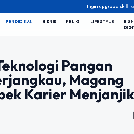
Ingin upgrade skill tanpa ribet? Te
PENDIDIKAN
BISNIS
RELIGI
LIFESTYLE
BISN
DIGI
 Teknologi Pangan
erjangkau, Magang
spek Karier Menjanji