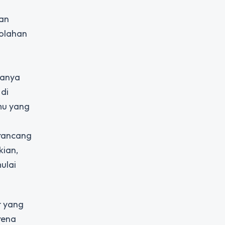
an
golahan
hanya
 di
mu yang
erancang
kian,
ulai
r yang
rena