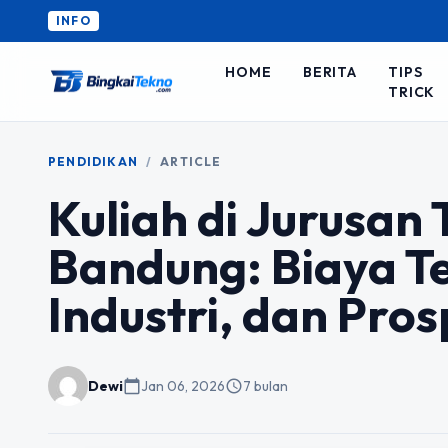
INFO
HOME
BERITA
TIPS
TRICK
PENDIDIKAN
/
ARTICLE
Kuliah di Jurusan
Bandung: Biaya T
Industri, dan Pro
Dewi
calendar_today
Jan 06, 2026
schedule
7 bulan