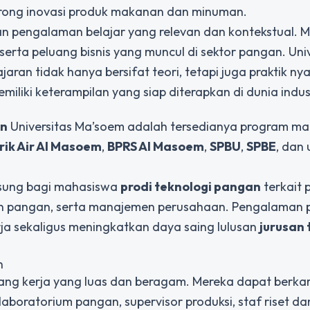
orong inovasi produk makanan dan minuman.
 pengalaman belajar yang relevan dan kontekstual. 
erta peluang bisnis yang muncul di sektor pangan. Univ
an tidak hanya bersifat teori, tetapi juga praktik nya
miliki keterampilan yang siap diterapkan di dunia indust
an
Universitas Ma’soem adalah tersedianya program ma
rik Air Al Masoem
,
BPRS Al Masoem
,
SPBU
,
SPBE
, dan 
sung bagi mahasiswa
prodi teknologi pangan
terkait 
 pangan, serta manajemen perusahaan. Pengalaman pr
a sekaligus meningkatkan daya saing lulusan
jurusan 
n
uang kerja yang luas dan beragam. Mereka dapat berkar
 laboratorium pangan, supervisor produksi, staf riset da