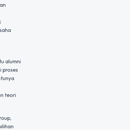
aan
k
usaha
tu alumni
 proses
ntunya
n teori
roup,
ilihan