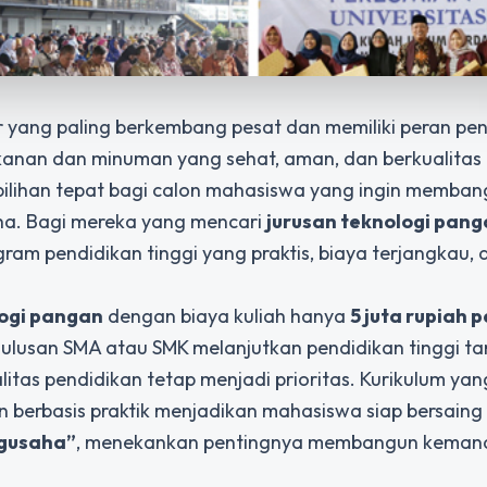
or yang paling berkembang pesat dan memiliki peran pen
anan dan minuman yang sehat, aman, dan berkualitas
pilihan tepat bagi calon mahasiswa yang ingin memban
ha. Bagi mereka yang mencari
jurusan teknologi pang
am pendidikan tinggi yang praktis, biaya terjangkau, 
logi pangan
dengan biaya kuliah hanya
5 juta rupiah p
ulusan SMA atau SMK melanjutkan pendidikan tinggi t
litas pendidikan tetap menjadi prioritas. Kurikulum yan
erbasis praktik menjadikan mahasiswa siap bersaing 
ngusaha”
, menekankan pentingnya membangun kemand