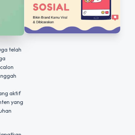
uga telah
gga
calon
gunggah
ang aktif
nten yang
tuhan
ndapatkan