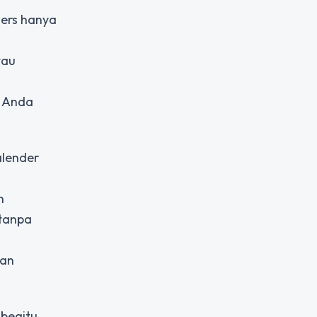
wers hanya
tau
n Anda
alender
n
tanpa
kan
 begitu