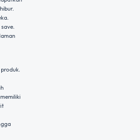
hibur.
eka.
 save.
alaman
 produk.
ih
 memiliki
it
ingga