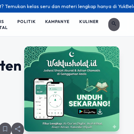
elas seru dan materi lengkap hanya di YukBelajar.com. Mulai
IS
POLITIK
KAMPANYE
KULINER
search
TAL
nten
bookmark_border
share