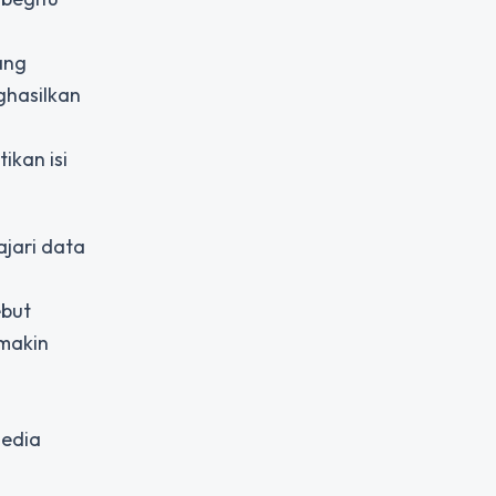
ang
ghasilkan
ikan isi
ajari data
ebut
emakin
media