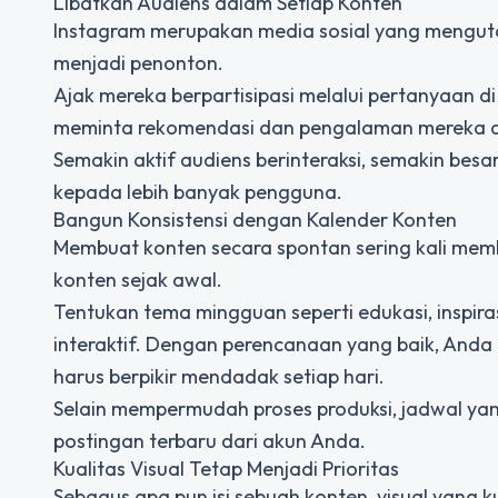
Libatkan Audiens dalam Setiap Konten
Instagram merupakan media sosial yang mengutam
menjadi penonton.
Ajak mereka berpartisipasi melalui pertanyaan di c
meminta rekomendasi dan pengalaman mereka d
Semakin aktif audiens berinteraksi, semakin bes
kepada lebih banyak pengguna.
Bangun Konsistensi dengan Kalender Konten
Membuat konten secara spontan sering kali memb
konten sejak awal.
Tentukan tema mingguan seperti edukasi, inspiras
interaktif. Dengan perencanaan yang baik, An
harus berpikir mendadak setiap hari.
Selain mempermudah proses produksi, jadwal yan
postingan terbaru dari akun Anda.
Kualitas Visual Tetap Menjadi Prioritas
Sebagus apa pun isi sebuah konten, visual yan