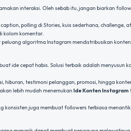
akan interaksi. Oleh sebab itu, jangan biarkan follo
aption, polling di Stories, kuis sederhana, challenge, a
i kolom komentar.
ar peluang algoritma Instagram mendistribusikan konte
uat ide cepat habis. Solusi terbaik adalah menyusun k
i, hiburan, testimoni pelanggan, promosi, hingga konte
da akan lebih mudah menemukan
Ide Konten Instagram
g konsisten juga membuat followers terbiasa menanti
g kurang menarik dapat membuat pengguna melewatinya