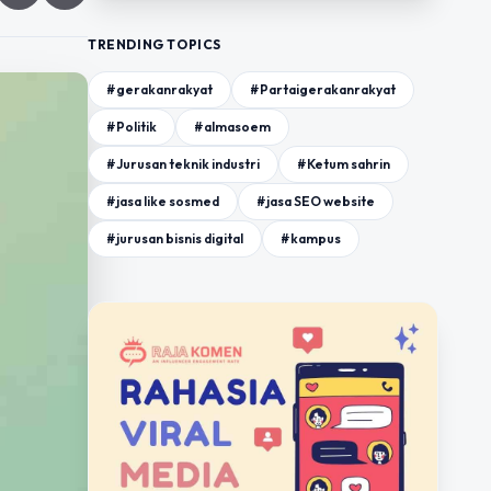
TRENDING TOPICS
#gerakanrakyat
#Partaigerakanrakyat
#Politik
#almasoem
#Jurusan teknik industri
#Ketum sahrin
#jasa like sosmed
#jasa SEO website
#jurusan bisnis digital
#kampus