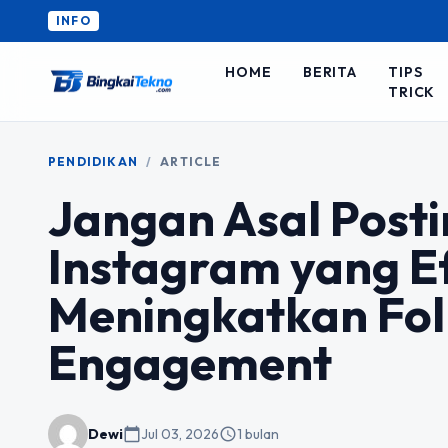
INFO
HOME
BERITA
TIPS
TRICK
PENDIDIKAN
/
ARTICLE
Jangan Asal Post
Instagram yang Ef
Meningkatkan Fol
Engagement
Dewi
calendar_today
Jul 03, 2026
schedule
1 bulan