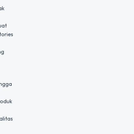
ak
uat
tories
ng
ingga
roduk
alitas