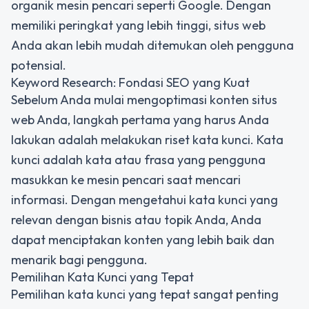
organik mesin pencari seperti Google. Dengan
memiliki peringkat yang lebih tinggi, situs web
Anda akan lebih mudah ditemukan oleh pengguna
potensial.
Keyword Research: Fondasi SEO yang Kuat
Sebelum Anda mulai mengoptimasi konten situs
web Anda, langkah pertama yang harus Anda
lakukan adalah melakukan riset kata kunci. Kata
kunci adalah kata atau frasa yang pengguna
masukkan ke mesin pencari saat mencari
informasi. Dengan mengetahui kata kunci yang
relevan dengan bisnis atau topik Anda, Anda
dapat menciptakan konten yang lebih baik dan
menarik bagi pengguna.
Pemilihan Kata Kunci yang Tepat
Pemilihan kata kunci yang tepat sangat penting