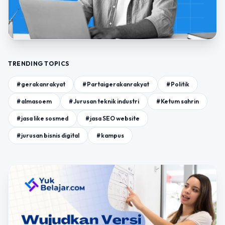
TRENDING TOPICS
#gerakanrakyat
#Partaigerakanrakyat
#Politik
#almasoem
#Jurusan teknik industri
#Ketum sahrin
#jasa like sosmed
#jasa SEO website
#jurusan bisnis digital
#kampus