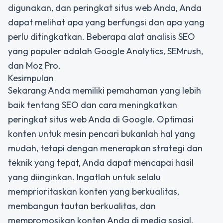
digunakan, dan peringkat situs web Anda, Anda
dapat melihat apa yang berfungsi dan apa yang
perlu ditingkatkan. Beberapa alat analisis SEO
yang populer adalah Google Analytics, SEMrush,
dan Moz Pro.
Kesimpulan
Sekarang Anda memiliki pemahaman yang lebih
baik tentang SEO dan cara meningkatkan
peringkat situs web Anda di Google. Optimasi
konten untuk mesin pencari bukanlah hal yang
mudah, tetapi dengan menerapkan strategi dan
teknik yang tepat, Anda dapat mencapai hasil
yang diinginkan. Ingatlah untuk selalu
memprioritaskan konten yang berkualitas,
membangun tautan berkualitas, dan
mempromosikan konten Anda di media sosial.