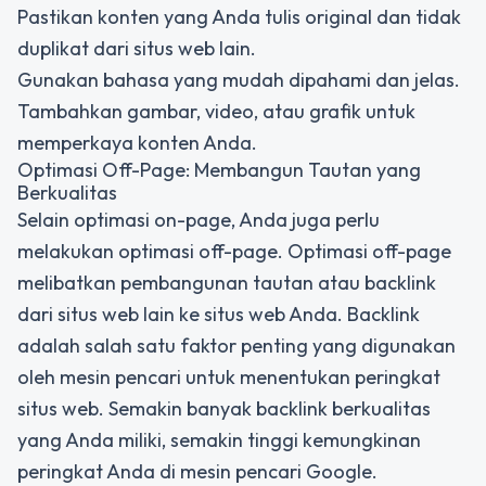
Pastikan konten yang Anda tulis original dan tidak
duplikat dari situs web lain.
Gunakan bahasa yang mudah dipahami dan jelas.
Tambahkan gambar, video, atau grafik untuk
memperkaya konten Anda.
Optimasi Off-Page: Membangun Tautan yang
Berkualitas
Selain optimasi on-page, Anda juga perlu
melakukan optimasi off-page. Optimasi off-page
melibatkan pembangunan tautan atau backlink
dari situs web lain ke situs web Anda. Backlink
adalah salah satu faktor penting yang digunakan
oleh mesin pencari untuk menentukan peringkat
situs web. Semakin banyak backlink berkualitas
yang Anda miliki, semakin tinggi kemungkinan
peringkat Anda di mesin pencari Google.