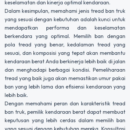
keselamatan dan kinerja optimal kendaraan.
Dalam kesimpulan, memahami jenis tread ban truk
yang sesuai dengan kebutuhan adalah kunci untuk
mendapatkan performa dan keselamatan
berkendara yang optimal. Memilih ban dengan
pola tread yang benar, kedalaman tread yang
sesuai, dan komposisi yang tepat akan membantu
kendaraan berat Anda berkinerja lebih baik di jalan
dan menghadapi berbagai kondisi. Pemeliharaan
tread yang baik juga akan memastikan umur pakai
ban yang lebih lama dan efisiensi kendaraan yang
lebih baik.
Dengan memahami peran dan karakteristik tread
ban truk, pemilik kendaraan berat dapat membuat
keputusan yang lebih cerdas dalam memilih ban
yang sesuai dengan kebutuhan mereka. Konsultasi