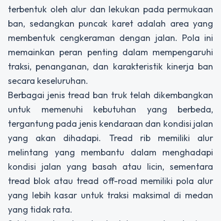
terbentuk oleh alur dan lekukan pada permukaan
ban, sedangkan puncak karet adalah area yang
membentuk cengkeraman dengan jalan. Pola ini
memainkan peran penting dalam mempengaruhi
traksi, penanganan, dan karakteristik kinerja ban
secara keseluruhan.
Berbagai jenis tread ban truk telah dikembangkan
untuk memenuhi kebutuhan yang berbeda,
tergantung pada jenis kendaraan dan kondisi jalan
yang akan dihadapi. Tread rib memiliki alur
melintang yang membantu dalam menghadapi
kondisi jalan yang basah atau licin, sementara
tread blok atau tread off-road memiliki pola alur
yang lebih kasar untuk traksi maksimal di medan
yang tidak rata.