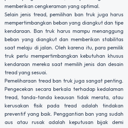
memberikan cengkeraman yang optimal.
Selain jenis tread, pemilihan ban truk juga harus
mempertimbangkan beban yang diangkut dan tipe
kendaraan. Ban truk harus mampu menanggung
beban yang diangkut dan memberikan stabilitas
saat melaju di jalan. Oleh karena itu, para pemilik
truk perlu mempertimbangkan kebutuhan khusus
kendaraan mereka saat memilih jenis dan desain
tread yang sesuai.
Pemeliharaan tread ban truk juga sangat penting.
Pengecekan secara berkala terhadap kedalaman
tread, tanda-tanda keausan tidak merata, atau
kerusakan fisik pada tread adalah tindakan
preventif yang baik. Penggantian ban yang sudah
aus atau rusak adalah keputusan bijak demi