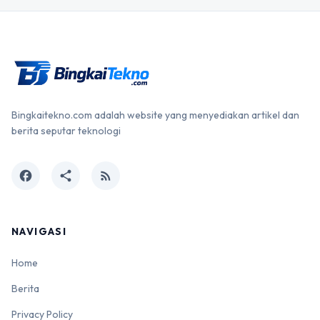
Bingkaitekno.com adalah website yang menyediakan artikel dan
berita seputar teknologi
facebook
share
rss_feed
NAVIGASI
Home
Berita
Privacy Policy