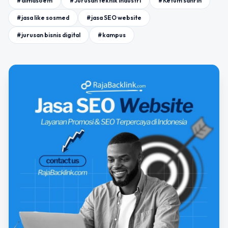
#almasoem
#Jurusan teknik industri
#Ketum sahrin
#jasa like sosmed
#jasa SEO website
#jurusan bisnis digital
#kampus