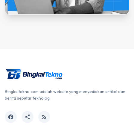
Bingkaitekno.com adalah website yang menyediakan artikel dan
berita seputar teknologi
facebook
share
rss_feed