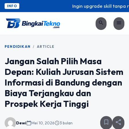
Ingin upgrade skill tanpa rib
INFO
search
menu
PENDIDIKAN
/
ARTICLE
Jangan Salah Pilih Masa
Depan: Kuliah Jurusan Sistem
Informasi di Bandung dengan
Biaya Terjangkau dan
Prospek Kerja Tinggi
bookmark_border
share
Dewi
calendar_today
Mei 10, 2026
schedule
3 bulan