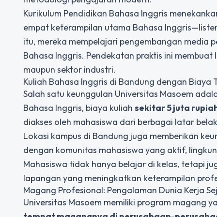
Kurikulum Pendidikan Bahasa Inggris menekankan
empat keterampilan utama Bahasa Inggris—listeni
itu, mereka mempelajari pengembangan media pem
Bahasa Inggris. Pendekatan praktis ini membuat
maupun sektor industri.
Kuliah Bahasa Inggris di Bandung dengan Biaya 
Salah satu keunggulan Universitas Masoem adala
Bahasa Inggris, biaya kuliah
sekitar 5 juta rupi
diakses oleh mahasiswa dari berbagai latar bela
Lokasi kampus di Bandung juga memberikan keuntu
dengan komunitas mahasiswa yang aktif, lingkung
Mahasiswa tidak hanya belajar di kelas, tetapi j
lapangan yang meningkatkan keterampilan profe
Magang Profesional: Pengalaman Dunia Kerja Sej
Universitas Masoem memiliki program magang y
tempat magangnya di perusahaan-perusaha