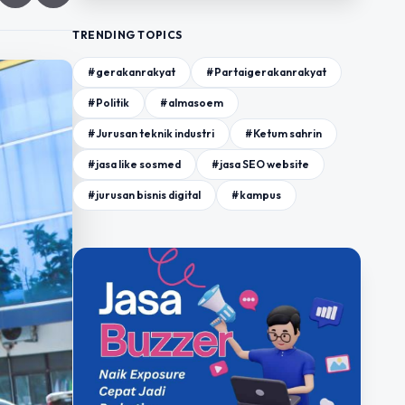
TRENDING TOPICS
#gerakanrakyat
#Partaigerakanrakyat
#Politik
#almasoem
#Jurusan teknik industri
#Ketum sahrin
#jasa like sosmed
#jasa SEO website
#jurusan bisnis digital
#kampus