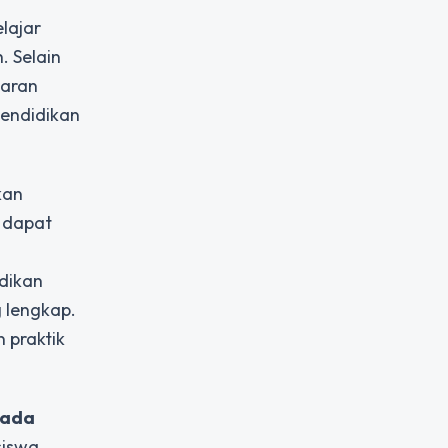
lajar
. Selain
jaran
pendidikan
kan
s dapat
idikan
 lengkap.
 praktik
“ada
siswa