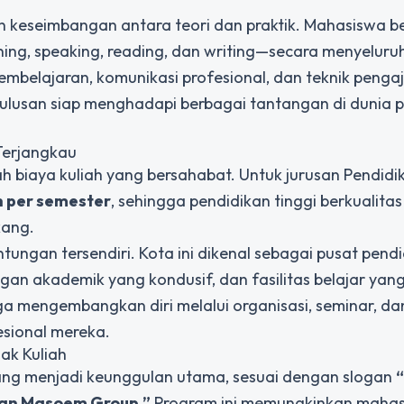
 keseimbangan antara teori dan praktik. Mahasiswa be
ng, speaking, reading, dan writing—secara menyeluruh
belajaran, komunikasi profesional, dan teknik penga
 lulusan siap menghadapi berbagai tantangan di dunia 
Terjangkau
h biaya kuliah yang bersahabat. Untuk jurusan Pendidi
ah per semester
, sehingga pendidikan tinggi berkualita
kang.
ngan tersendiri. Kota ini dikenal sebagai pusat pend
an akademik yang kondusif, dan fasilitas belajar yang
uga mengembangkan diri melalui organisasi, seminar, dan
sional mereka.
ak Kuliah
ang menjadi keunggulan utama, sesuai dengan slogan
an Masoem Group.”
Program ini memungkinkan maha