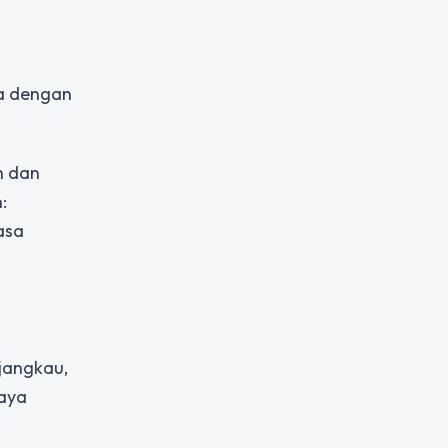
sa dengan
h dan
:
asa
jangkau,
iaya