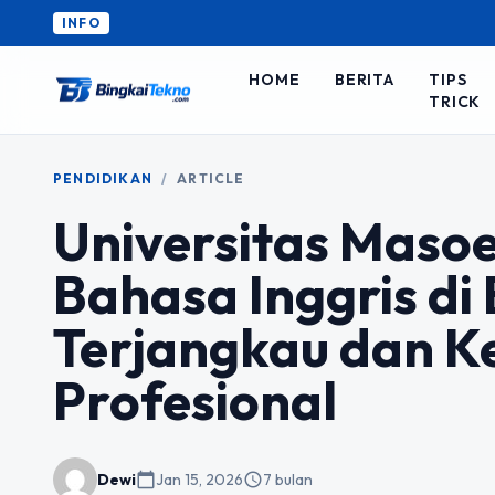
INFO
HOME
BERITA
TIPS
TRICK
PENDIDIKAN
/
ARTICLE
Universitas Masoe
Bahasa Inggris d
Terjangkau dan 
Profesional
Dewi
calendar_today
Jan 15, 2026
schedule
7 bulan