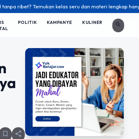
? Temukan kelas seru dan materi lengkap hanya di YukBelajar
IS
POLITIK
KAMPANYE
KULINER
search
TAL
n
aya
bookmark_border
share