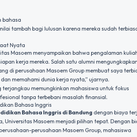
n bahasa
lai tambah bagi lulusan karena mereka sudah terbia
faat Nyata
ersitas Masoem menyampaikan bahwa pengalaman kulia
apan kerja mereka. Salah satu alumni mengungkapkan
 magang di perusahaan Masoem Group membuat saya terbi
 dan memahami dunia kerja nyata,” ujarnya.
ng terjangkau memungkinkan mahasiswa untuk fokus
onal tanpa terbebani masalah finansial.
idikan Bahasa Inggris
didikan Bahasa Inggris
di Bandung
dengan biaya ter
, Universitas Masoem menjadi pilihan tepat. Dengan b
gan perusahaan-perusahaan Masoem Group, mahasiswa