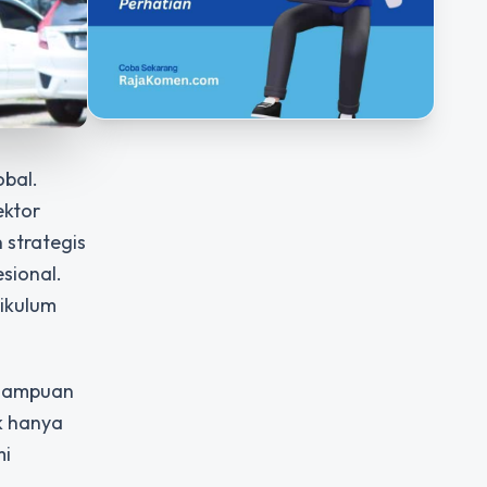
obal.
ektor
 strategis
sional.
ikulum
emampuan
k hanya
mi