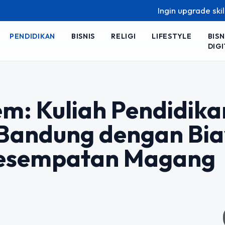
Ingin upgrade skill tanpa ribet
PENDIDIKAN
BISNIS
RELIGI
LIFESTYLE
BISN
DIGI
m: Kuliah Pendidika
i Bandung dengan Bi
Kesempatan Magang