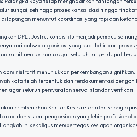
afis Palangka Raya tetap menghadirkan tantangan tersen
lur sungai, sehingga proses konsolidasi hingga tingka
 di lapangan menuntut koordinasi yang rapi dan ketah
ngkah DPD. Justru, kondisi itu menjadi pemacu seman
 menyadari bahwa organisasi yang kuat lahir dari proses
 dan komitmen bersama agar seluruh target dapat terca
an administratif menunjukkan perkembangan signifikan.
ayah kota telah terbentuk dan terdokumentasi dengan 
men agar seluruh persyaratan sesuai standar verifikasi
akukan pembenahan Kantor Kesekretariatan sebagai pu
ta rapi dan sistem pengarsipan yang lebih profesional di
 Langkah ini sekaligus mempertegas kesiapan organisas