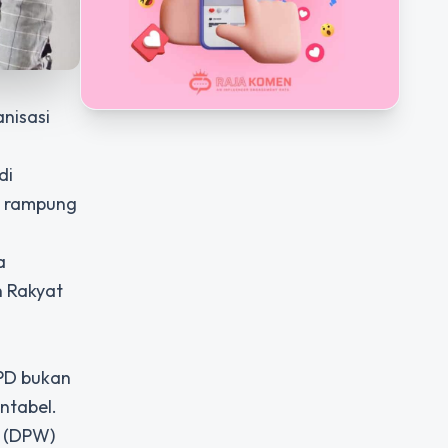
nisasi
di
a rampung
a
n Rakyat
PD bukan
ntabel.
h (DPW)