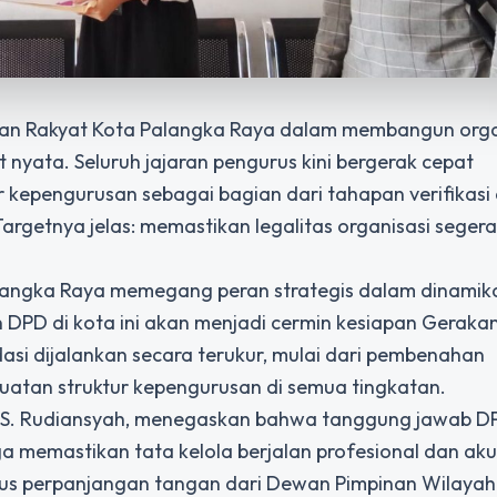
an Rakyat Kota Palangka Raya dalam membangun orga
at nyata. Seluruh jajaran pengurus kini bergerak cepat
kepengurusan sebagai bagian dari tahapan verifikasi 
getnya jelas: memastikan legalitas organisasi seger
Palangka Raya memegang peran strategis dalam dinamik
an DPD di kota ini akan menjadi cermin kesiapan Geraka
idasi dijalankan secara terukur, mulai dari pembenahan
guatan struktur kepengurusan di semua tingkatan.
, S. Rudiansyah, menegaskan bahwa tanggung jawab D
a memastikan tata kelola berjalan profesional dan aku
gus perpanjangan tangan dari Dewan Pimpinan Wilaya