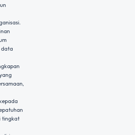
pun
anisasi.
inan
lum
n data
engkapan
 yang
ersamaan,
b kepada
kepatuhan
 tingkat