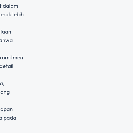
t dalam
erak lebih
olaan
 bahwa
a komitmen
detail
a,
yang
siapan
da pada