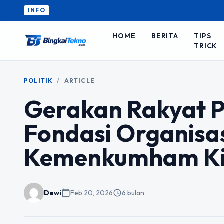
INFO
HOME
BERITA
TIPS
TRICK
POLITIK
/
ARTICLE
Gerakan Rakyat P
Fondasi Organisasi
Kemenkumham Ki
Dewi
calendar_today
Feb 20, 2026
schedule
6 bulan