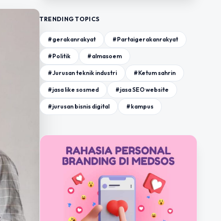
TRENDING TOPICS
#gerakanrakyat
#Partaigerakanrakyat
#Politik
#almasoem
#Jurusan teknik industri
#Ketum sahrin
#jasa like sosmed
#jasa SEO website
#jurusan bisnis digital
#kampus