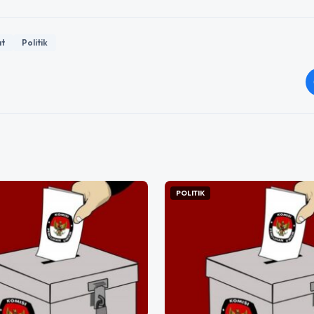
at
Politik
POLITIK