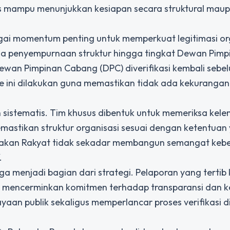
s mampu menunjukkan kesiapan secara struktural mau
ai momentum penting untuk memperkuat legitimasi org
da penyempurnaan struktur hingga tingkat Dewan Pimp
Dewan Pimpinan Cabang (DPC) diverifikasi kembali sebe
me ini dilakukan guna memastikan tidak ada kekuranga
an sistematis. Tim khusus dibentuk untuk memeriksa kel
emastikan struktur organisasi sesuai dengan ketentuan
rakan Rakyat tidak sekadar membangun semangat keb
.
ga menjadi bagian dari strategi. Pelaporan yang terti
) mencerminkan komitmen terhadap transparansi dan 
aan publik sekaligus memperlancar proses verifikasi di