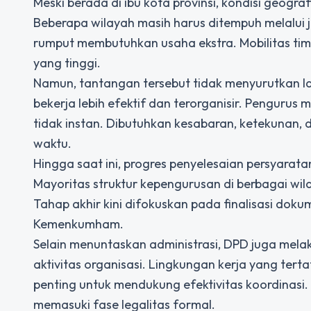
Meski berada di ibu kota provinsi, kondisi geogr
Beberapa wilayah masih harus ditempuh melalui ja
rumput membutuhkan usaha ekstra. Mobilitas tim
yang tinggi.
Namun, tantangan tersebut tidak menyurutkan la
bekerja lebih efektif dan terorganisir. Pengurus
tidak instan. Dibutuhkan kesabaran, ketekunan,
waktu.
Hingga saat ini, progres penyelesaian persyarat
Mayoritas struktur kepengurusan di berbagai wil
Tahap akhir kini difokuskan pada finalisasi doku
Kemenkumham.
Selain menuntaskan administrasi, DPD juga mel
aktivitas organisasi. Lingkungan kerja yang terta
penting untuk mendukung efektivitas koordinasi.
memasuki fase legalitas formal.