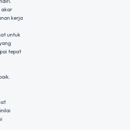
diri.
t akar
anan kerja
gat untuk
 yang
pai tepat
baik.
sat
nilai
i