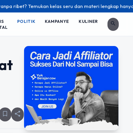
? Temukan kelas seru dan materi lengkap hanya di YukBelajar
IS
POLITIK
KAMPANYE
KULINER
search
TAL
at
bookmark_border
share