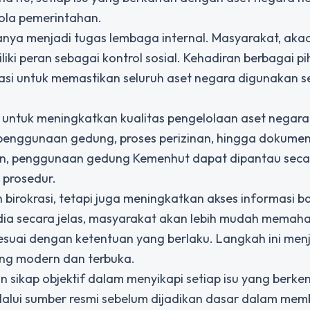
ola pemerintahan.
ya menjadi tugas lembaga internal. Masyarakat, akad
iki peran sebagai kontrol sosial. Kehadiran berbagai p
si untuk memastikan seluruh aset negara digunakan s
ntuk meningkatkan kualitas pengelolaan aset negara.
 penggunaan gedung, proses perizinan, hingga dokumen
kian, penggunaan gedung Kemenhut dapat dipantau secar
 prosedur.
birokrasi, tetapi juga meningkatkan akses informasi b
dia secara jelas, masyarakat akan lebih mudah memah
suai dengan ketentuan yang berlaku. Langkah ini men
ng modern dan terbuka.
an sikap objektif dalam menyikapi setiap isu yang berk
elalui sumber resmi sebelum dijadikan dasar dalam me