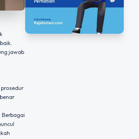
k
baik.
gung jawab
 prosedur
-benar
. Berbagai
muncul
gkah