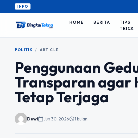
INFO
HOME
BERITA
TIPS
TRICK
POLITIK
/
ARTICLE
Penggunaan Gedu
Transparan agar 
Tetap Terjaga
Dewi
calendar_today
Jun 30, 2026
schedule
1 bulan