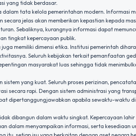
i yang tidak berdasar.
a dalam tata kelola pemerintahan modern. Informasi 
 secara jelas akan memberikan kepastian kepada ma
 aturan. Sebaliknya, kurangnya informasi dapat memunc
n tingkat kepercayaan publik.
juga memiliki dimensi etika. Institusi pemerintah dihar
tivitasnya. Seluruh kebijakan terkait pemanfaatan ge
epentingan masyarakat luas sehingga tidak menimbulk
sistem yang kuat. Seluruh proses perizinan, pencatata
i secara rapi. Dengan sistem administrasi yang trans
at dipertanggungjawabkan apabila sewaktu-waktu di
dak dibangun dalam waktu singkat. Kepercayaan lahir 
kaan dalam menyampaikan informasi, serta kesediaan u
na itu, setiap isu yang berkaitan dengan aset negara 