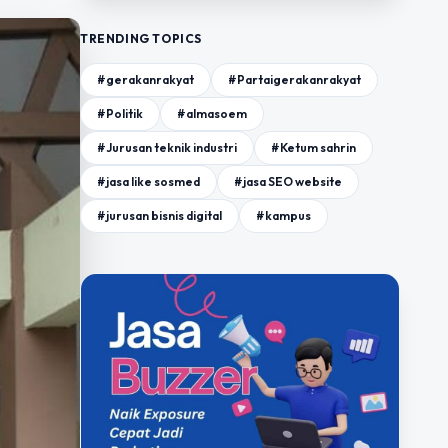
TRENDING TOPICS
#gerakanrakyat
#Partaigerakanrakyat
#Politik
#almasoem
#Jurusan teknik industri
#Ketum sahrin
#jasa like sosmed
#jasa SEO website
#jurusan bisnis digital
#kampus