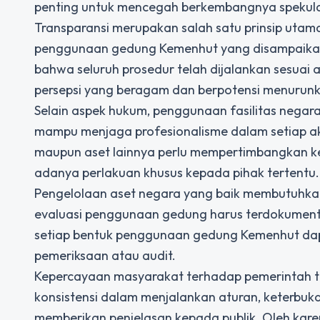
penting untuk mencegah berkembangnya spekulas
Transparansi merupakan salah satu prinsip utam
penggunaan gedung Kemenhut yang disampaikan
bahwa seluruh prosedur telah dijalankan sesuai
persepsi yang beragam dan berpotensi menurunka
Selain aspek hukum, penggunaan fasilitas negara 
mampu menjaga profesionalisme dalam setiap ak
maupun aset lainnya perlu mempertimbangkan k
adanya perlakuan khusus kepada pihak tertentu.
Pengelolaan aset negara yang baik membutuhkan 
evaluasi penggunaan gedung harus terdokumentas
setiap bentuk penggunaan gedung Kemenhut dap
pemeriksaan atau audit.
Kepercayaan masyarakat terhadap pemerintah ti
konsistensi dalam menjalankan aturan, keterbu
memberikan penjelasan kepada publik. Oleh kare