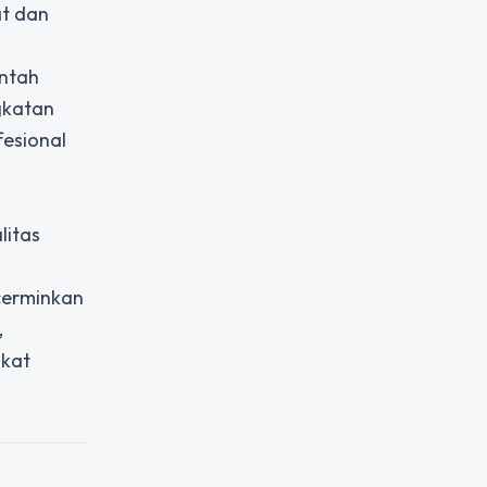
at dan
intah
gkatan
esional
litas
cerminkan
,
akat