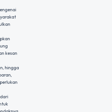
mengenai
syarakat
ulkan
apkan
dung
an kesan
n, hingga
paran,
perlukan
dari
ntuk
hendaknya