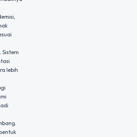
emisi,
ihak
esuai
 Sistem
tasi
a lebih
agi
ami
jadi
embang.
mbentuk