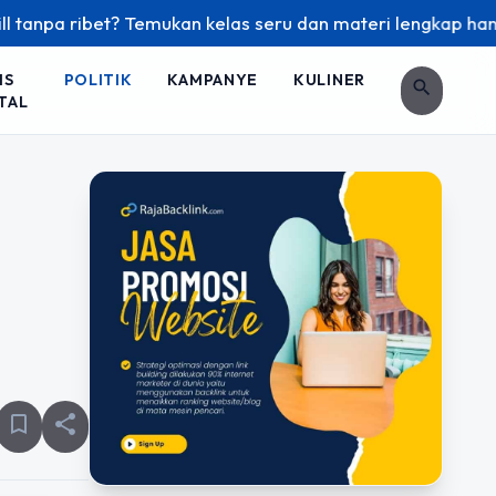
et? Temukan kelas seru dan materi lengkap hanya di YukBelaj
IS
POLITIK
KAMPANYE
KULINER
search
TAL
bookmark_border
share