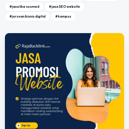
#jasa like sosmed
#jasa SEO website
#jurusan bisnis digital
#kampus