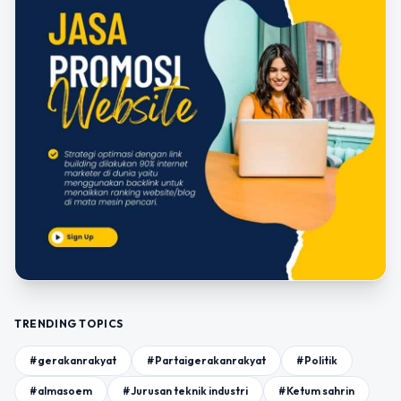
TRENDING TOPICS
#gerakanrakyat
#Partaigerakanrakyat
#Politik
#almasoem
#Jurusan teknik industri
#Ketum sahrin