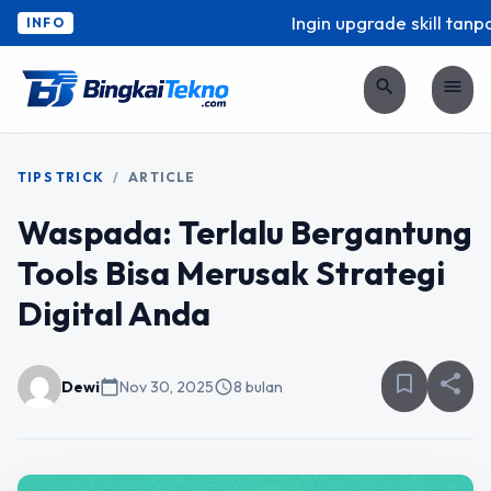
Ingin upgrade skill tanpa 
INFO
search
menu
TIPS TRICK
/
ARTICLE
Waspada: Terlalu Bergantung
Tools Bisa Merusak Strategi
Digital Anda
bookmark_border
share
Dewi
calendar_today
Nov 30, 2025
schedule
8 bulan