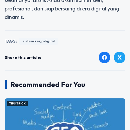
selamanya. Bisnis Anda akan lebih efisien,
profesional, dan siap bersaing di era digital yang
dinamis.
TAGS:
sistem kerja digital
X
facebook
Share this article:
Recommended For You
TIPS TRICK