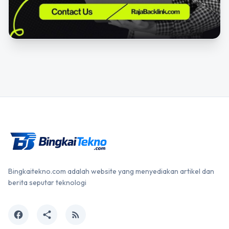
Bingkaitekno.com adalah website yang menyediakan artikel dan
berita seputar teknologi
facebook
share
rss_feed