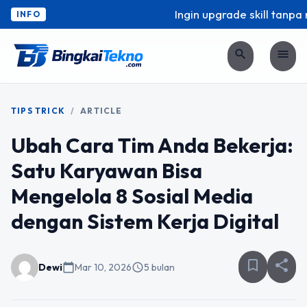
Ingin upgrade skill tanpa ri
INFO
search
menu
TIPS TRICK
/
ARTICLE
Ubah Cara Tim Anda Bekerja:
Satu Karyawan Bisa
Mengelola 8 Sosial Media
dengan Sistem Kerja Digital
bookmark_border
share
Dewi
calendar_today
Mar 10, 2026
schedule
5 bulan