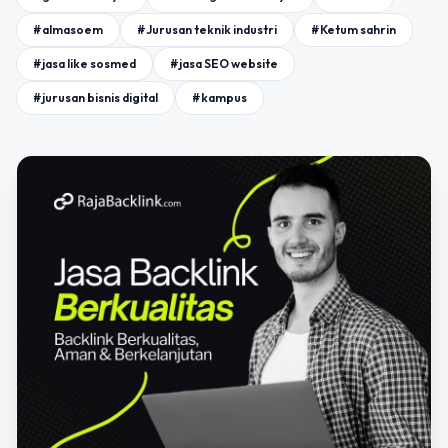
#almasoem
#Jurusan teknik industri
#Ketum sahrin
#jasa like sosmed
#jasa SEO website
#jurusan bisnis digital
#kampus