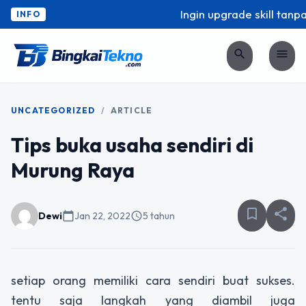
Ingin upgrade skill tanpa
INFO
search
menu
UNCATEGORIZED
/
ARTICLE
Tips buka usaha sendiri di
Murung Raya
bookmark_border
share
Dewi
calendar_today
Jan 22, 2022
schedule
5 tahun
setiap orang memiliki cara sendiri buat sukses.
tentu saja langkah yang diambil juga