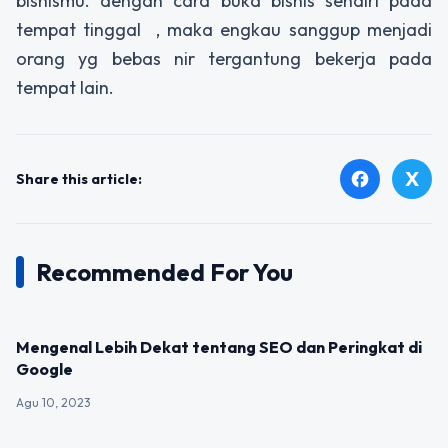
bisnismu. dengan cara buka bisnis sendiri pada
tempat tinggal , maka engkau sanggup menjadi
orang yg bebas nir tergantung bekerja pada
tempat lain.
X
facebook
Share this article:
Recommended For You
UNCATEGORIZED
Mengenal Lebih Dekat tentang SEO dan Peringkat di
Google
Agu 10, 2023