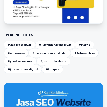
TRENDING TOPICS
#gerakanrakyat
#Partaigerakanrakyat
#Politik
#almasoem
#Jurusan teknik industri
#Ketum sahrin
#jasa like sosmed
#jasa SEO website
#jurusan bisnis digital
#kampus