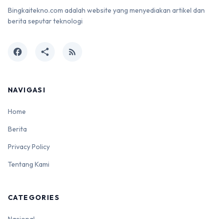
Bingkaitekno.com adalah website yang menyediakan artikel dan
berita seputar teknologi
facebook
share
rss_feed
NAVIGASI
Home
Berita
Privacy Policy
Tentang Kami
CATEGORIES
Nasional