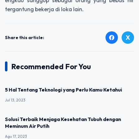
engkau sanggup sebagai orang yang bebas nir
tergantung bekerja di loka lain.
X
facebook
Share this article:
Recommended For You
UNCATEGORIZED
5 Hal Tentang Teknologi yang Perlu Kamu Ketahui
Jul 13, 2023
UNCATEGORIZED
Solusi Terbaik Menjaga Kesehatan Tubuh dengan
Meminum Air Putih
Agu 17, 2023