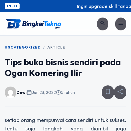
Ingin upgrade skill tanpa 
INFO
search
menu
UNCATEGORIZED
/
ARTICLE
Tips buka bisnis sendiri pada
Ogan Komering Ilir
bookmark_border
share
Dewi
calendar_today
Jan 23, 2022
schedule
5 tahun
setiap orang mempunyai cara sendiri untuk sukses.
tentu saja langkah yang diambil juga