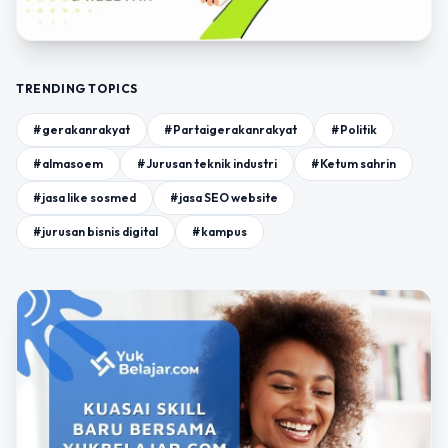
TRENDING TOPICS
#gerakanrakyat
#Partaigerakanrakyat
#Politik
#almasoem
#Jurusan teknik industri
#Ketum sahrin
#jasa like sosmed
#jasa SEO website
#jurusan bisnis digital
#kampus