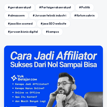
#gerakanrakyat
#Partaigerakanrakyat
#Politik
#almasoem
#Jurusan teknik industri
#Ketum sahrin
#jasa like sosmed
#jasa SEO website
#jurusan bisnis digital
#kampus