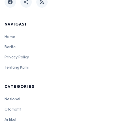
facebook
share
rss_feed
NAVIGASI
Home
Berita
Privacy Policy
Tentang Kami
CATEGORIES
Nasional
Otomotif
Artikel