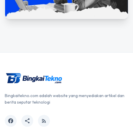
Bingkaitekno.com adalah website yang menyediakan artikel dan
berita seputar teknologi
facebook
share
rss_feed