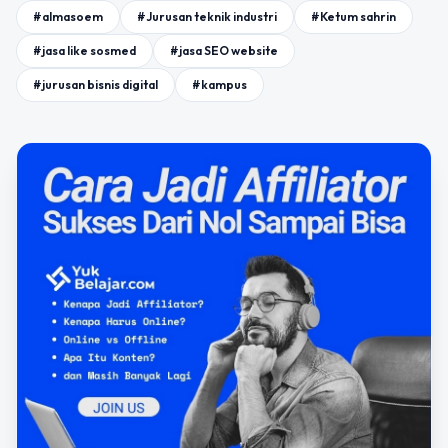
#almasoem
#Jurusan teknik industri
#Ketum sahrin
#jasa like sosmed
#jasa SEO website
#jurusan bisnis digital
#kampus