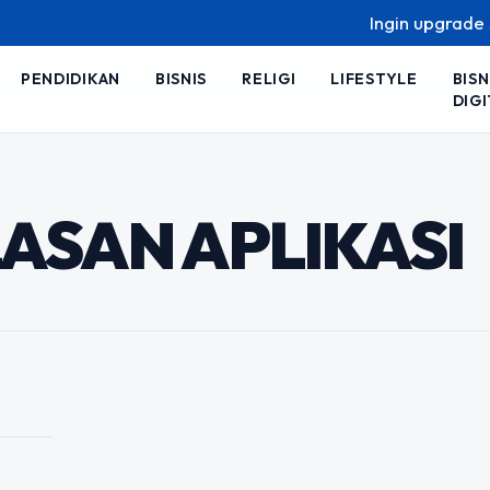
Ingin upgrade skil
PENDIDIKAN
BISNIS
RELIGI
LIFESTYLE
BISN
DIGI
y Store: Kunci
n Aplikasi Anda
ASAN APLIKASI
plikasi tidak hanya bergantung pada
. Faktor yang sering diabaikan