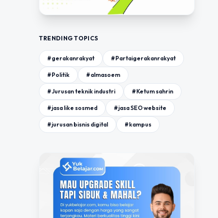
TRENDING TOPICS
#gerakanrakyat
#Partaigerakanrakyat
#Politik
#almasoem
#Jurusan teknik industri
#Ketum sahrin
#jasa like sosmed
#jasa SEO website
#jurusan bisnis digital
#kampus