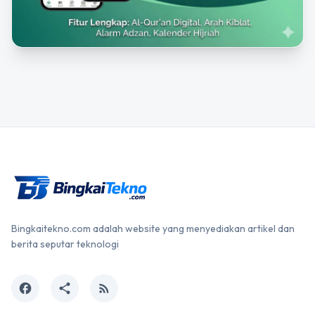
Bingkaitekno.com adalah website yang menyediakan artikel dan
berita seputar teknologi
facebook
share
rss_feed