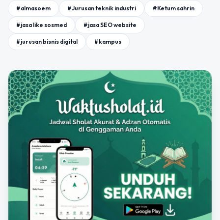
#almasoem
#Jurusan teknik industri
#Ketum sahrin
#jasa like sosmed
#jasa SEO website
#jurusan bisnis digital
#kampus