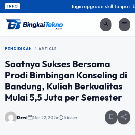
Ingin upgrade skill tanpa ribe
INFO
search
menu
PENDIDIKAN
/
ARTICLE
Saatnya Sukses Bersama
Prodi Bimbingan Konseling di
Bandung, Kuliah Berkualitas
Mulai 5,5 Juta per Semester
bookmark_border
share
Dewi
calendar_today
Mar 22, 2026
schedule
5 bulan