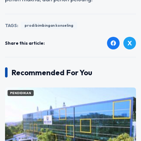
TAGS:
prodi bimbingan konseling
X
facebook
Share this article:
Recommended For You
PENDIDIKAN