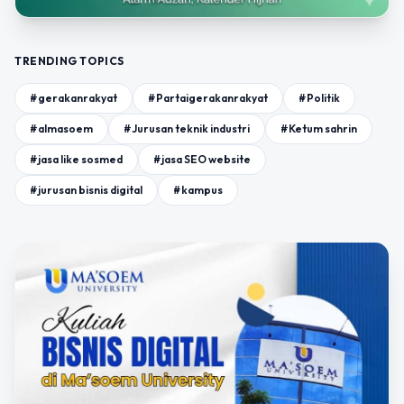
TRENDING TOPICS
#gerakanrakyat
#Partaigerakanrakyat
#Politik
#almasoem
#Jurusan teknik industri
#Ketum sahrin
#jasa like sosmed
#jasa SEO website
#jurusan bisnis digital
#kampus