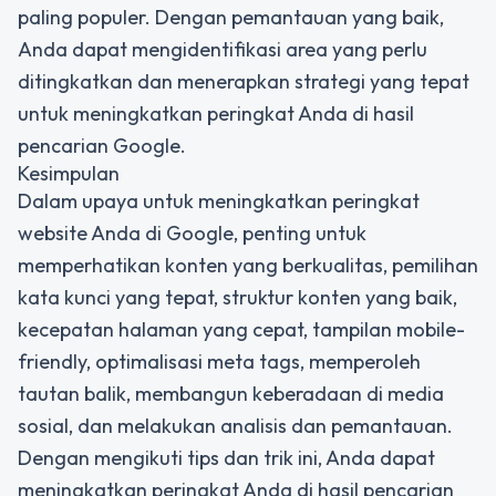
paling populer. Dengan pemantauan yang baik,
Anda dapat mengidentifikasi area yang perlu
ditingkatkan dan menerapkan strategi yang tepat
untuk meningkatkan peringkat Anda di hasil
pencarian Google.
Kesimpulan
Dalam upaya untuk meningkatkan peringkat
website Anda di Google, penting untuk
memperhatikan konten yang berkualitas, pemilihan
kata kunci yang tepat, struktur konten yang baik,
kecepatan halaman yang cepat, tampilan mobile-
friendly, optimalisasi meta tags, memperoleh
tautan balik, membangun keberadaan di media
sosial, dan melakukan analisis dan pemantauan.
Dengan mengikuti tips dan trik ini, Anda dapat
meningkatkan peringkat Anda di hasil pencarian