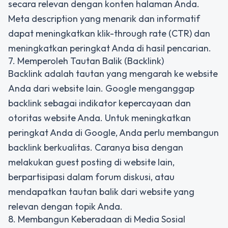
secara relevan dengan konten halaman Anda.
Meta description yang menarik dan informatif
dapat meningkatkan klik-through rate (CTR) dan
meningkatkan peringkat Anda di hasil pencarian.
7. Memperoleh Tautan Balik (Backlink)
Backlink adalah tautan yang mengarah ke website
Anda dari website lain. Google menganggap
backlink sebagai indikator kepercayaan dan
otoritas website Anda. Untuk meningkatkan
peringkat Anda di Google, Anda perlu membangun
backlink berkualitas. Caranya bisa dengan
melakukan guest posting di website lain,
berpartisipasi dalam forum diskusi, atau
mendapatkan tautan balik dari website yang
relevan dengan topik Anda.
8. Membangun Keberadaan di Media Sosial