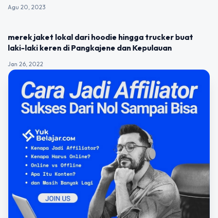
Agu 20, 2023
UNCATEGORIZED
merek jaket lokal dari hoodie hingga trucker buat
laki-laki keren di Pangkajene dan Kepulauan
Jan 26, 2022