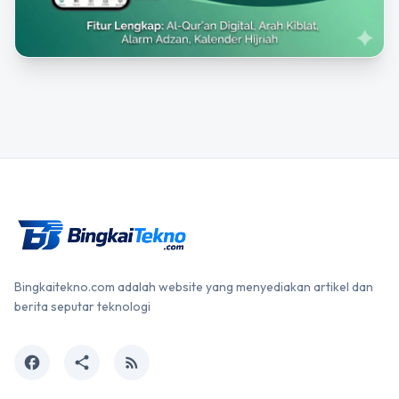
Bingkaitekno.com adalah website yang menyediakan artikel dan
berita seputar teknologi
facebook
share
rss_feed