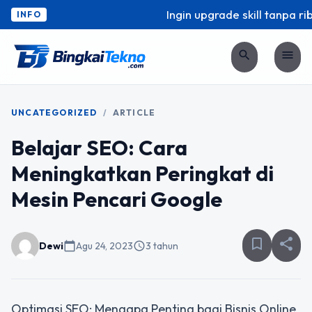
Ingin upgrade skill tanpa ribe
INFO
search
menu
UNCATEGORIZED
/
ARTICLE
Belajar SEO: Cara
Meningkatkan Peringkat di
Mesin Pencari Google
bookmark_border
share
Dewi
calendar_today
Agu 24, 2023
schedule
3 tahun
Optimasi SEO: Mengapa Penting bagi Bisnis Online