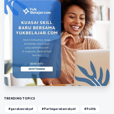
TRENDING TOPICS
#gerakanrakyat
#Partaigerakanrakyat
#Politik