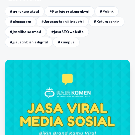
#gerakanrakyat
#Partaigerakanrakyat
#Politik
#almasoem
#Jurusan teknik industri
#Ketum sahrin
#jasa like sosmed
#jasa SEO website
#jurusan bisnis digital
#kampus