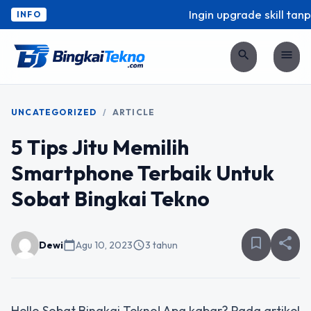
Ingin upgrade skill tanp
INFO
search
menu
UNCATEGORIZED
/
ARTICLE
5 Tips Jitu Memilih
Smartphone Terbaik Untuk
Sobat Bingkai Tekno
bookmark_border
share
Dewi
calendar_today
Agu 10, 2023
schedule
3 tahun
Hello Sobat Bingkai Tekno! Apa kabar? Pada artikel