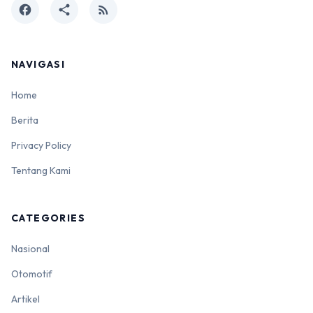
facebook
share
rss_feed
NAVIGASI
Home
Berita
Privacy Policy
Tentang Kami
CATEGORIES
Nasional
Otomotif
Artikel