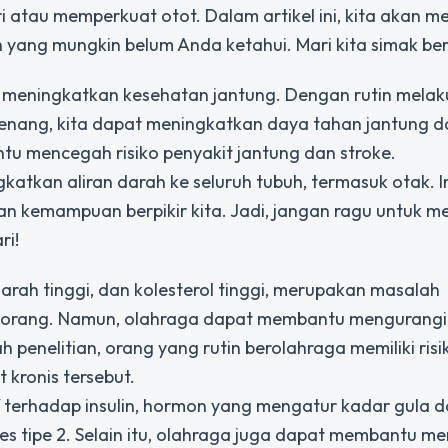
i atau memperkuat otot. Dalam artikel ini, kita akan 
 yang mungkin belum Anda ketahui. Mari kita simak be
 meningkatkan kesehatan jantung. Dengan rutin mela
 berenang, kita dapat meningkatkan daya tahan jantung 
u mencegah risiko penyakit jantung dan stroke.
katkan aliran darah ke seluruh tubuh, termasuk otak. I
n kemampuan berpikir kita. Jadi, jangan ragu untuk m
ri!
 darah tinggi, dan kolesterol tinggi, merupakan masalah
k orang. Namun, olahraga dapat membantu mengurangi 
penelitian, orang yang rutin berolahraga memiliki risik
kronis tersebut.
tif terhadap insulin, hormon yang mengatur kadar gula d
s tipe 2. Selain itu, olahraga juga dapat membantu m