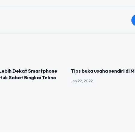
IZED
UNCATEGORIZED
Lebih Dekat Smartphone
Tips buka usaha sendiri di 
tuk Sobat Bingkai Tekno
Jan 22, 2022