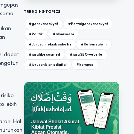
mengupas
TRENDING TOPICS
rsama!
#gerakanrakyat
#Partaigerakanrakyat
kukan
#Politik
#almasoem
dan
#Jurusan teknik industri
#Ketum sahrin
ni dapat
#jasa like sosmed
#jasa SEO website
engatur
#jurusan bisnis digital
#kampus
risiko
o lebih
arah. Hal
enurunkan