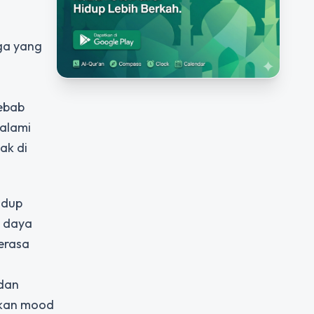
ga yang
ebab
 alami
ak di
idup
n daya
merasa
 dan
tkan mood