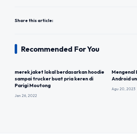
Share this article:
Recommended For You
UNCATEGORIZED
UNCATEGOR
merek jaket lokal berdasarkan hoodie
Mengenal 
sampai trucker buat pria keren di
Android un
Parigi Moutong
Agu 20, 2023
Jan 26, 2022