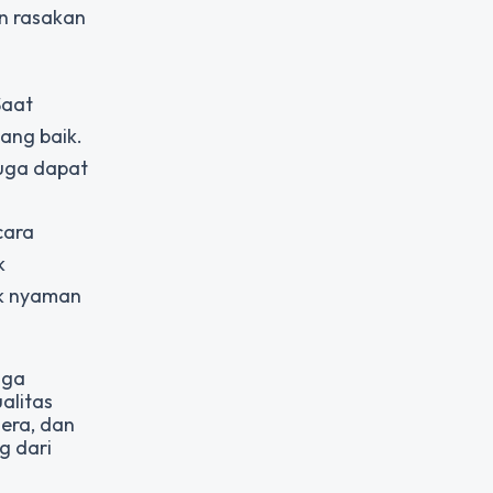
an rasakan
Saat
ang baik.
juga dapat
cara
k
ak nyaman
gga
alitas
dera, dan
g dari