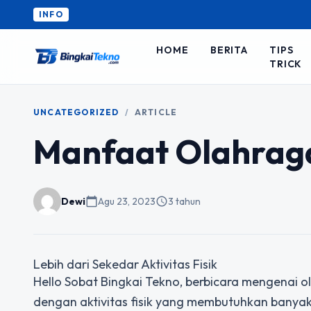
INFO
HOME
BERITA
TIPS
TRICK
UNCATEGORIZED
/
ARTICLE
Manfaat Olahraga
Dewi
calendar_today
Agu 23, 2023
schedule
3 tahun
Lebih dari Sekedar Aktivitas Fisik
Hello Sobat Bingkai Tekno, berbicara mengenai 
dengan aktivitas fisik yang membutuhkan banya