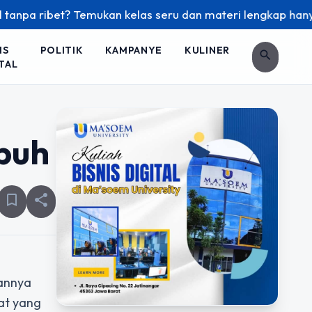
a ribet? Temukan kelas seru dan materi lengkap hanya di Yuk
IS
POLITIK
KAMPANYE
KULINER
search
TAL
buh
bookmark_border
share
kannya
at yang