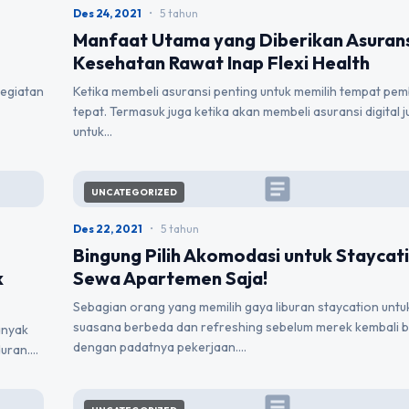
Des 24, 2021
•
5 tahun
Manfaat Utama yang Diberikan Asurans
Kesehatan Rawat Inap Flexi Health
kegiatan
Ketika membeli asuransi penting untuk memilih tempat pem
tepat. Termasuk juga ketika akan membeli asuransi digital 
untuk…
article
UNCATEGORIZED
Des 22, 2021
•
5 tahun
Bingung Pilih Akomodasi untuk Staycat
k
Sewa Apartemen Saja!
Sebagian orang yang memilih gaya liburan staycation untu
suasana berbeda dan refreshing sebelum merek kembali 
anyak
dengan padatnya pekerjaan.…
duran.…
article