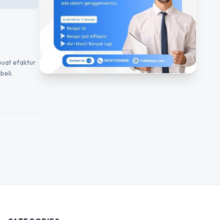
buat efaktur
eli.