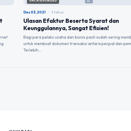
UNCATEGORIZED
Des 03, 2021
•
5 tahun
t
Ulasan Efaktur Beserta Syarat dan
Keunggulannya, Sangat Efisien!
rnet
Bagi para pelaku usaha dan bisnis pasti sudah sering mem
ng.
untuk membuat dokumen transaksi antara penjual dan pemb
Terlebih…