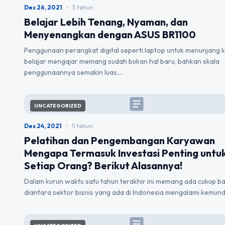
Des 26, 2021
•
5 tahun
Belajar Lebih Tenang, Nyaman, dan
Menyenangkan dengan ASUS BR1100
Penggunaan perangkat digital seperti laptop untuk menunjang 
belajar mengajar memang sudah bukan hal baru, bahkan skala
penggunaannya semakin luas.…
article
UNCATEGORIZED
Des 24, 2021
•
5 tahun
Pelatihan dan Pengembangan Karyawan
Mengapa Termasuk Investasi Penting untu
Setiap Orang? Berikut Alasannya!
Dalam kurun waktu satu tahun terakhir ini memang ada cukup b
diantara sektor bisnis yang ada di Indonesia mengalami kemun
article