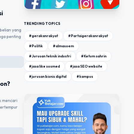
i
TRENDING TOPICS
belian yang
#gerakanrakyat
#Partaigerakanrakyat
juga penting
#Politik
#almasoem
#Jurusan teknik industri
#Ketum sahrin
#jasa like sosmed
#jasa SEO website
#jurusan bisnis digital
#kampus
ion?
k mencari
bertempur