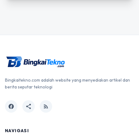
Bingkaitekno.com adalah website yang menyediakan artikel dan
berita seputar teknologi
facebook
share
rss_feed
NAVIGASI