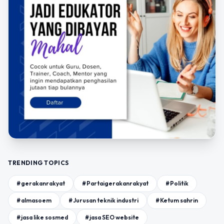
TRENDING TOPICS
#gerakanrakyat
#Partaigerakanrakyat
#Politik
#almasoem
#Jurusan teknik industri
#Ketum sahrin
#jasa like sosmed
#jasa SEO website