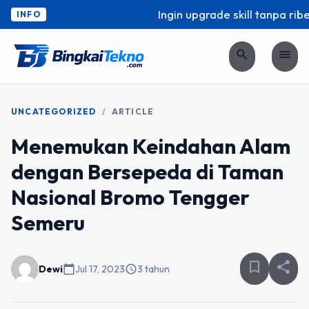
Ingin upgrade skill tanpa ribe
INFO
search
menu
UNCATEGORIZED
/
ARTICLE
Menemukan Keindahan Alam
dengan Bersepeda di Taman
Nasional Bromo Tengger
Semeru
bookmark_border
share
Dewi
calendar_today
Jul 17, 2023
schedule
3 tahun