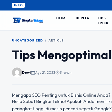
INFO
HOME
BERITA
TIPS
TRICK
UNCATEGORIZED
/
ARTICLE
Tips Mengoptima
Dewi
calendar_today
Agu 21, 2023
schedule
3 tahun
Mengapa SEO Penting untuk Bisnis Online Anda?
Hello Sobat Bingkai Tekno! Apakah Anda memiliki
peringkat tinggi di mesin pencari seperti Google