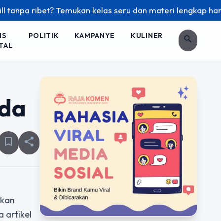
 ribet? Temukan kelas seru dan materi lengkap hanya di YukB
IS
POLITIK
KAMPANYE
KULINER
search
TAL
nda
bookmark_border
share
tkan
 artikel