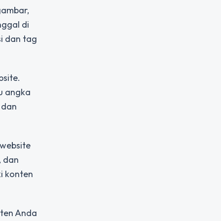
 gambar,
ggal di
i dan tag
site.
au angka
 dan
 website
, dan
i konten
nten Anda