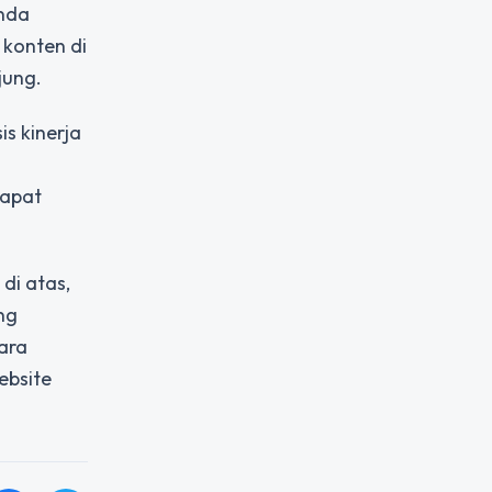
Anda
konten di
jung.
s kinerja
dapat
di atas,
ng
ara
ebsite