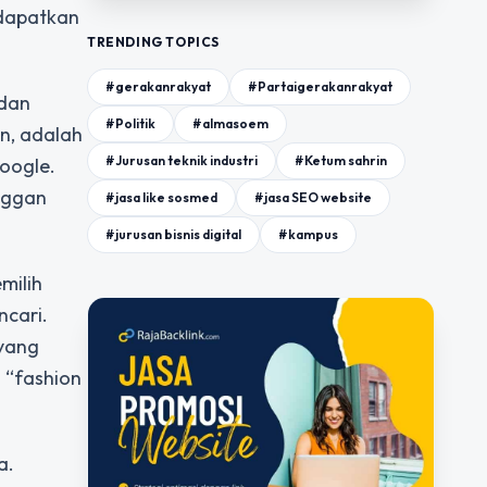
ndapatkan
TRENDING TOPICS
#gerakanrakyat
#Partaigerakanrakyat
 dan
#Politik
#almasoem
on, adalah
#Jurusan teknik industri
#Ketum sahrin
oogle.
nggan
#jasa like sosmed
#jasa SEO website
#jurusan bisnis digital
#kampus
milih
ncari.
 yang
 “fashion
a.