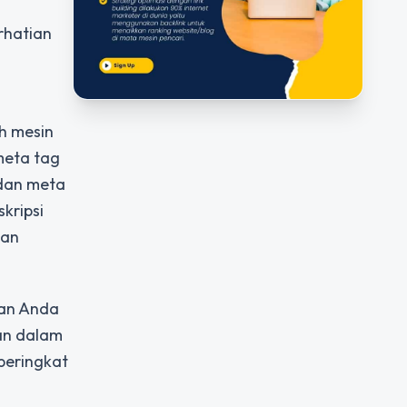
rhatian
h mesin
meta tag
 dan meta
kripsi
man
kan Anda
han dalam
peringkat