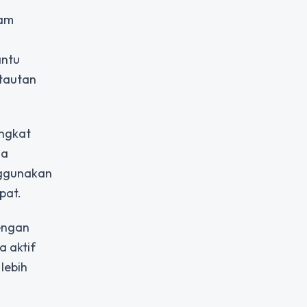
lam
antu
tautan
ingkat
ga
nggunakan
pat.
Dengan
 aktif
lebih