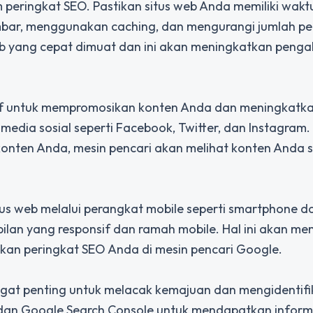
peringkat SEO. Pastikan situs web Anda memiliki wak
bar, menggunakan caching, dan mengurangi jumlah p
eb yang cepat dimuat dan ini akan meningkatkan peng
tif untuk mempromosikan konten Anda dan meningkatk
media sosial seperti Facebook, Twitter, dan Instagram
konten Anda, mesin pencari akan melihat konten Anda 
us web melalui perangkat mobile seperti smartphone da
ilan yang responsif dan ramah mobile. Hal ini akan m
an peringkat SEO Anda di mesin pencari Google.
ngat penting untuk melacak kemajuan dan mengidentifi
cs dan Google Search Console untuk mendapatkan inform