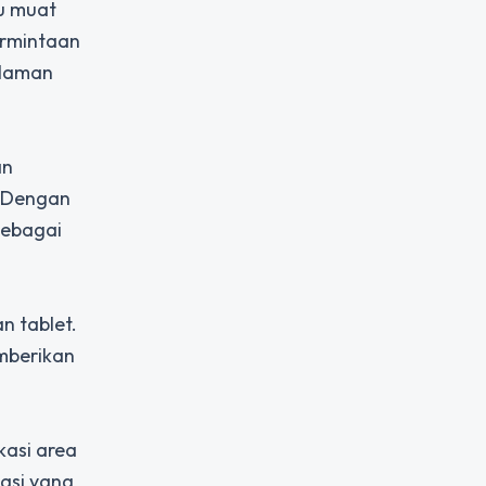
tu muat
ermintaan
alaman
an
. Dengan
sebagai
n tablet.
emberikan
kasi area
asi yang