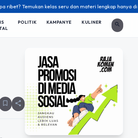
t? Temukan kelas seru dan materi lengkap hanya di YukBelaja
IS
POLITIK
KAMPANYE
KULINER
search
TAL
bookmark_border
share