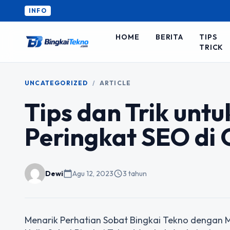
INFO
HOME
BERITA
TIPS
TRICK
UNCATEGORIZED
/
ARTICLE
Tips dan Trik unt
Peringkat SEO di
Dewi
calendar_today
Agu 12, 2023
schedule
3 tahun
Menarik Perhatian Sobat Bingkai Tekno dengan 