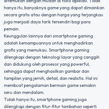
ditemukan dengan mudah di toko aplikasi. Tidak
hanya itu, banyaknya game yang dapat dimainkan
secara gratis atau dengan harga yang terjangkau
juga menjadi daya tarik tersendiri bagi para
pemain.
Keunggulan lainnya dari smartphone gaming
adalah kemampuannya untuk menghadirkan
grafis yang memukau. Smartphone gaming
dilengkapi dengan teknologi layar yang canggih
dan didukung oleh prosesor yang powerful,
sehingga dapat menghasilkan gambar dan
tampilan yang jernih, detail, dan realistis. Hal ini
membuat pengalaman bermain game semakin
seru dan mendalam.
Tidak hanya itu, smartphone gaming juga
dilengkapi dengan fitur-fitur tambahan seperti