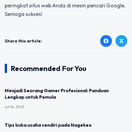
peringkat situs web Anda di mesin pencari Google.
Semoga sukses!
X
facebook
Share this article:
Recommended For You
UNCATEGORIZED
Menjadi Seorang Gamer Profesional: Panduan
Lengkap untuk Pemula
Jul 14, 2023
UNCATEGORIZED
Tips buka usaha sendiri pada Nagekeo