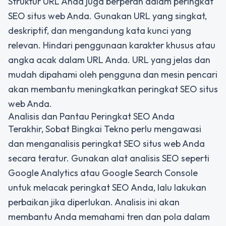
Struktur URL Anda juga berperan dalam peringkat
SEO situs web Anda. Gunakan URL yang singkat,
deskriptif, dan mengandung kata kunci yang
relevan. Hindari penggunaan karakter khusus atau
angka acak dalam URL Anda. URL yang jelas dan
mudah dipahami oleh pengguna dan mesin pencari
akan membantu meningkatkan peringkat SEO situs
web Anda.
Analisis dan Pantau Peringkat SEO Anda
Terakhir, Sobat Bingkai Tekno perlu mengawasi
dan menganalisis peringkat SEO situs web Anda
secara teratur. Gunakan alat analisis SEO seperti
Google Analytics atau Google Search Console
untuk melacak peringkat SEO Anda, lalu lakukan
perbaikan jika diperlukan. Analisis ini akan
membantu Anda memahami tren dan pola dalam