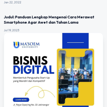
Jan 22, 2022
UNCATEGORIZED
Judul: Panduan Lengkap Mengenai Cara Merawat
Smartphone Agar Awet dan Tahan Lama
Jul 19, 2023