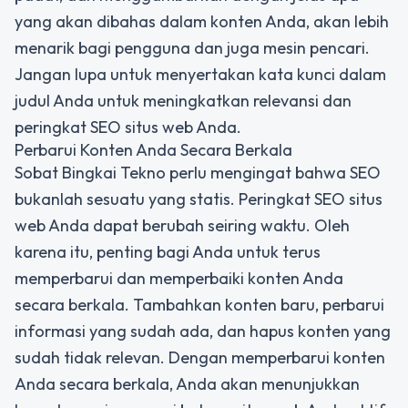
yang akan dibahas dalam konten Anda, akan lebih
menarik bagi pengguna dan juga mesin pencari.
Jangan lupa untuk menyertakan kata kunci dalam
judul Anda untuk meningkatkan relevansi dan
peringkat SEO situs web Anda.
Perbarui Konten Anda Secara Berkala
Sobat Bingkai Tekno perlu mengingat bahwa SEO
bukanlah sesuatu yang statis. Peringkat SEO situs
web Anda dapat berubah seiring waktu. Oleh
karena itu, penting bagi Anda untuk terus
memperbarui dan memperbaiki konten Anda
secara berkala. Tambahkan konten baru, perbarui
informasi yang sudah ada, dan hapus konten yang
sudah tidak relevan. Dengan memperbarui konten
Anda secara berkala, Anda akan menunjukkan