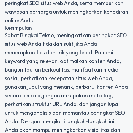
peringkat SEO situs web Anda, serta memberikan
wawasan berharga untuk meningkatkan kehadiran
online Anda.
Kesimpulan
Sobat Bingkai Tekno, meningkatkan peringkat SEO
situs web Anda tidaklah sulit jika Anda
menerapkan tips dan trik yang tepat. Pahami
keyword yang relevan, optimalkan konten Anda,
bangun tautan berkualitas, manfaatkan media
sosial, perhatikan kecepatan situs web Anda,
gunakan judul yang menarik, perbarui konten Anda
secara berkala, jangan melupakan meta tag,
perhatikan struktur URL Anda, dan jangan lupa
untuk menganalisis dan memantau peringkat SEO
Anda. Dengan mengikuti langkah-langkah ini,
Anda akan mampu meningkatkan visibilitas dan