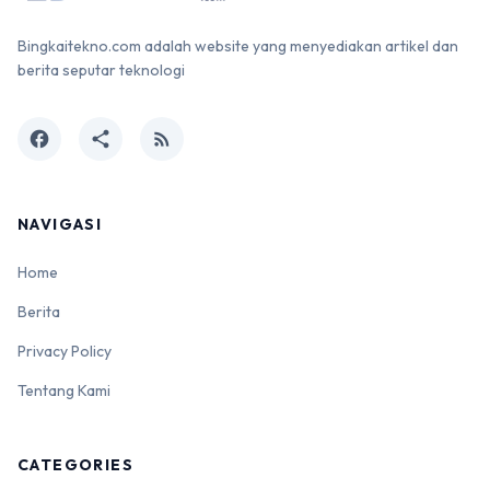
Bingkaitekno.com adalah website yang menyediakan artikel dan
berita seputar teknologi
facebook
share
rss_feed
NAVIGASI
Home
Berita
Privacy Policy
Tentang Kami
CATEGORIES