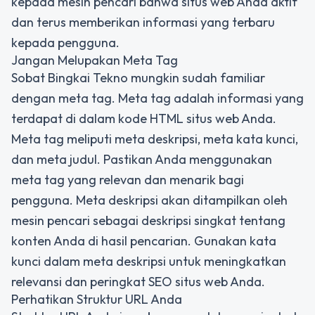
kepada mesin pencari bahwa situs web Anda aktif
dan terus memberikan informasi yang terbaru
kepada pengguna.
Jangan Melupakan Meta Tag
Sobat Bingkai Tekno mungkin sudah familiar
dengan meta tag. Meta tag adalah informasi yang
terdapat di dalam kode HTML situs web Anda.
Meta tag meliputi meta deskripsi, meta kata kunci,
dan meta judul. Pastikan Anda menggunakan
meta tag yang relevan dan menarik bagi
pengguna. Meta deskripsi akan ditampilkan oleh
mesin pencari sebagai deskripsi singkat tentang
konten Anda di hasil pencarian. Gunakan kata
kunci dalam meta deskripsi untuk meningkatkan
relevansi dan peringkat SEO situs web Anda.
Perhatikan Struktur URL Anda