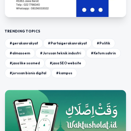
TRENDING TOPICS
#gerakanrakyat
#Partaigerakanrakyat
#Politik
#almasoem
#Jurusan teknik industri
#Ketum sahrin
#jasa like sosmed
#jasa SEO website
#jurusan bisnis digital
#kampus