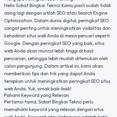
Hello Sobat Bingkai Tekno! Kamu pasti sudah tidak
asing lagi dengan istilah SEO atau Search Engine
Optimization. Dalam dunia digital, peringkat SEO
sangat penting untuk meningkatkan visibilitas dan
kehadiran situs web Anda di mesin pencari seperti
Google. Dengan peringkat SEO yang baik, situs
web Anda akan muncul lebih tinggi di hasil
pencarian, sehingga lebih mudah ditemukan oleh
calon pengunjung. Dalam artikel ini, kami akan
memberikan tips dan trik yang dapat Anda
terapkan untuk meningkatkan peringkat SEO situs
web Anda. Yuk, simak baik-baik!
Pahami Keyword yang Relevan
Pertama-tama, Sobat Bingkai Tekno perlu
memahami keyword yang relevan dengan situs
web Anda. Keyword atau kata kunci adalah kata