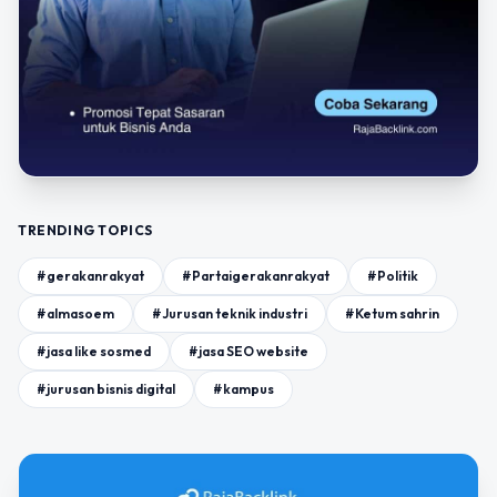
TRENDING TOPICS
#gerakanrakyat
#Partaigerakanrakyat
#Politik
#almasoem
#Jurusan teknik industri
#Ketum sahrin
#jasa like sosmed
#jasa SEO website
#jurusan bisnis digital
#kampus