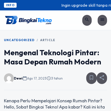
Ingin upgrade skill tanpa ri
INFO
search
menu
UNCATEGORIZED
/
ARTICLE
Mengenal Teknologi Pintar:
Masa Depan Rumah Modern
bookmark_border
share
Dewi
calendar_today
Agu 17, 2023
schedule
3 tahun
Kenapa Perlu Mempelajari Konsep Rumah Pintar?
Hello, Sobat Bingkai Tekno! Apa kabar? Kali ini kita