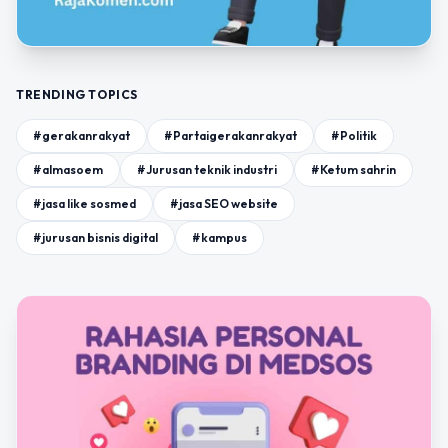
TRENDING TOPICS
#gerakanrakyat
#Partaigerakanrakyat
#Politik
#almasoem
#Jurusan teknik industri
#Ketum sahrin
#jasa like sosmed
#jasa SEO website
#jurusan bisnis digital
#kampus