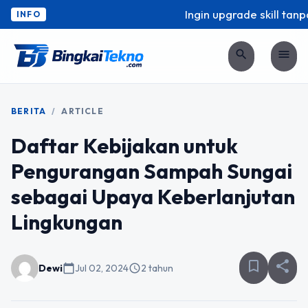
Ingin upgrade skill tanpa
INFO
search
menu
BERITA
/
ARTICLE
Daftar Kebijakan untuk
Pengurangan Sampah Sungai
sebagai Upaya Keberlanjutan
Lingkungan
bookmark_border
share
Dewi
calendar_today
Jul 02, 2024
schedule
2 tahun