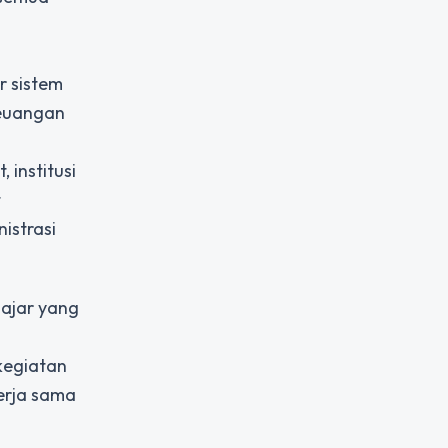
r sistem
keuangan
 institusi
t
istrasi
lajar yang
kegiatan
erja sama