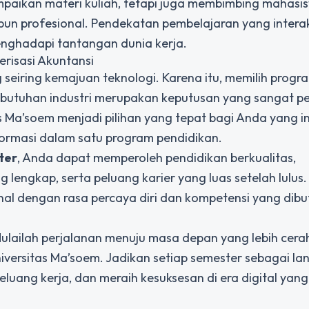
aikan materi kuliah, tetapi juga membimbing mahasi
profesional. Pendekatan pembelajaran yang interak
nghadapi tantangan dunia kerja.
isasi Akuntansi
seiring kemajuan teknologi. Karena itu, memilih progra
utuhan industri merupakan keputusan yang sangat pe
s Ma’soem menjadi pilihan yang tepat bagi Anda yang i
formasi dalam satu program pendidikan.
ter
, Anda dapat memperoleh pendidikan berkualitas,
ng lengkap, serta peluang karier yang luas setelah lulus
onal dengan rasa percaya diri dan kompetensi yang dib
lailah perjalanan menuju masa depan yang lebih cer
iversitas Ma’soem. Jadikan setiap semester sebagai la
ang kerja, dan meraih kesuksesan di era digital yang