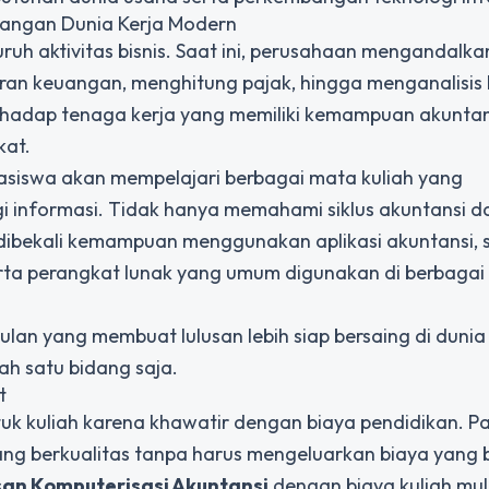
tangan Dunia Kerja Modern
uh aktivitas bisnis. Saat ini, perusahaan mengandalka
oran keuangan, menghitung pajak, hingga menganalisis 
rhadap tenaga kerja yang memiliki kemampuan akuntan
kat.
asiswa akan mempelajari berbagai mata kuliah yang
 informasi. Tidak hanya memahami siklus akuntansi d
ibekali kemampuan menggunakan aplikasi akuntansi, 
erta perangkat lunak yang umum digunakan di berbagai
lan yang membuat lulusan lebih siap bersaing di dunia
h satu bidang saja.
t
k kuliah karena khawatir dengan biaya pendidikan. P
ang berkualitas tanpa harus mengeluarkan biaya yang 
san Komputerisasi Akuntansi
dengan biaya kuliah mu