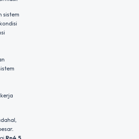
n sistem
kondisi
si
an
sistem
 kerja
adahal,
besar.
lai
Rp4,5