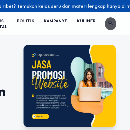
kan kelas seru dan materi lengkap hanya di YukBelajar.com. M
IS
POLITIK
KAMPANYE
KULINER
search
TAL
n