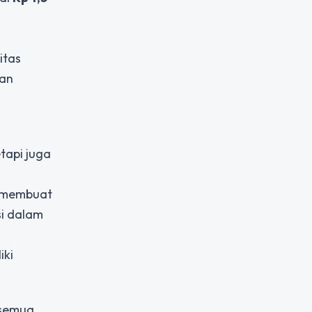
itas
dan
tapi juga
, membuat
si dalam
iki
 semua