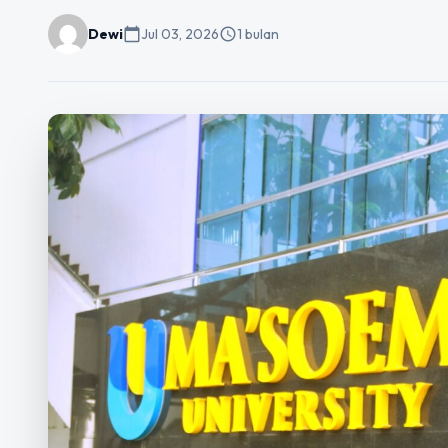
Dewi
calendar_today
Jul 03, 2026
schedule
1 bulan