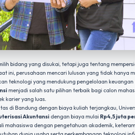
ilih bidang yang disukai, tetapi juga tentang mempers
saat ini, perusahaan mencari lulusan yang tidak hanya
sikan teknologi yang mendukung pengelolaan keuangan
nsi
menjadi salah satu pilihan terbaik bagi calon maha
k karier yang luas.
as di Bandung dengan biaya kuliah terjangkau, Univer
terisasi Akuntansi
dengan biaya mulai
Rp4,5 juta pe
kali mahasiswa dengan pengetahuan akademik, keteram
butuhan dunia usaha serta perkembangan teknologi inf