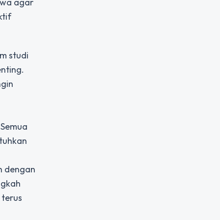
swa agar
tif
m studi
nting.
ngin
. Semua
utuhkan
ah dengan
ngkah
 terus