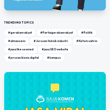
TRENDING TOPICS
#gerakanrakyat
#Partaigerakanrakyat
#Politik
#almasoem
#Jurusan teknik industri
#Ketum sahrin
#jasa like sosmed
#jasa SEO website
#jurusan bisnis digital
#kampus