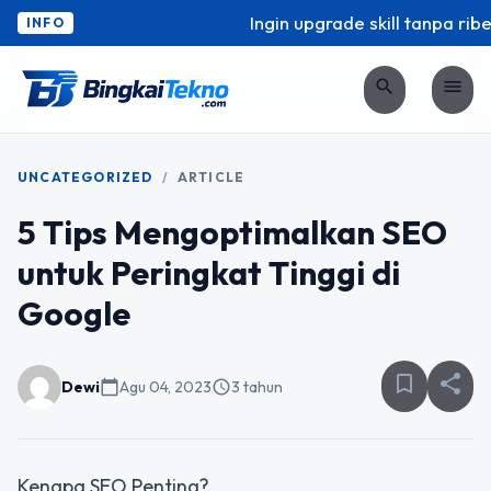
Ingin upgrade skill tanpa ribe
INFO
search
menu
UNCATEGORIZED
/
ARTICLE
5 Tips Mengoptimalkan SEO
untuk Peringkat Tinggi di
Google
bookmark_border
share
Dewi
calendar_today
Agu 04, 2023
schedule
3 tahun
Kenapa SEO Penting?