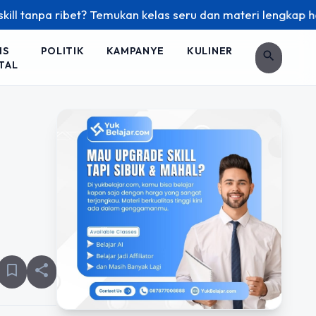
npa ribet? Temukan kelas seru dan materi lengkap hanya di Y
IS
POLITIK
KAMPANYE
KULINER
search
TAL
bookmark_border
share