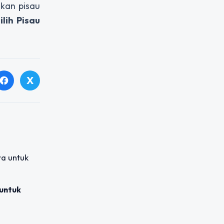
kan pisau
lih Pisau
X
facebook
untuk