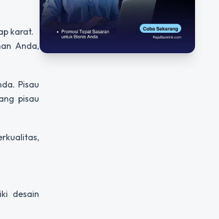
ap karat.
uhan Anda,
da. Pisau
ang pisau
rkualitas,
ki desain