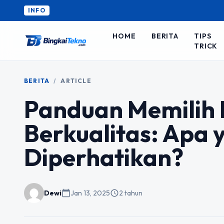
INFO
HOME
BERITA
TIPS
TRICK
BERITA
/
ARTICLE
Panduan Memilih 
Berkualitas: Apa 
Diperhatikan?
Dewi
calendar_today
Jan 13, 2025
schedule
2 tahun