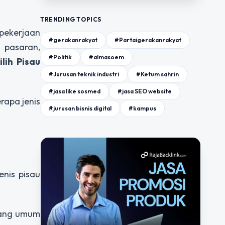
TRENDING TOPICS
pekerjaan
#gerakanrakyat
#Partaigerakanrakyat
 pasaran,
#Politik
#almasoem
lih Pisau
#Jurusan teknik industri
#Ketum sahrin
#jasa like sosmed
#jasa SEO website
rapa jenis
#jurusan bisnis digital
#kampus
enis pisau
yang umum