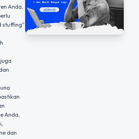
ten Anda.
perlu
 stuffing”
ih
 juga
 dan
guna
pastikan
an
te Anda.
i,
one dan