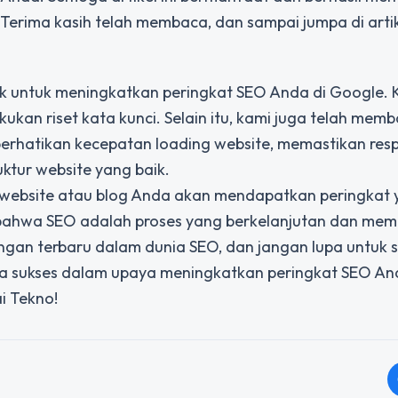
erima kasih telah membaca, dan sampai jumpa di arti
trik untuk meningkatkan peringkat SEO Anda di Google. 
n riset kata kunci. Selain itu, kami juga telah mem
hatikan kecepatan loading website, memastikan resp
uktur website yang baik.
n website atau blog Anda akan mendapatkan peringkat 
ah bahwa SEO adalah proses yang berkelanjutan dan me
ngan terbaru dalam dunia SEO, dan jangan lupa untuk s
 sukses dalam upaya meningkatkan peringkat SEO An
i Tekno!