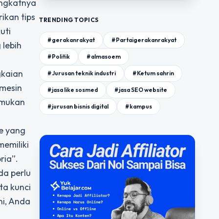
ingkatnya
ikan tips
TRENDING TOPICS
uti
#gerakanrakyat
#Partaigerakanrakyat
 lebih
#Politik
#almasoem
gkaian
#Jurusan teknik industri
#Ketum sahrin
 mesin
#jasa like sosmed
#jasa SEO website
temukan
#jurusan bisnis digital
#kampus
se yang
memiliki
ria”.
da perlu
ta kunci
ni, Anda