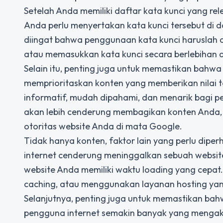
Setelah Anda memiliki daftar kata kunci yang r
Anda perlu menyertakan kata kunci tersebut di da
diingat bahwa penggunaan kata kunci haruslah al
atau memasukkan kata kunci secara berlebihan 
Selain itu, penting juga untuk memastikan bahwa
memprioritaskan konten yang memberikan nilai 
informatif, mudah dipahami, dan menarik bagi p
akan lebih cenderung membagikan konten Anda,
otoritas website Anda di mata Google.
Tidak hanya konten, faktor lain yang perlu dip
internet cenderung meninggalkan sebuah website 
website Anda memiliki waktu loading yang cep
caching, atau menggunakan layanan hosting yan
Selanjutnya, penting juga untuk memastikan bahwa
pengguna internet semakin banyak yang mengaks