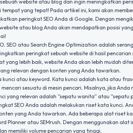
 sebuah website atau blog dan ingin meningkatkan per
i tempat yang tepat! Pada artikel ini, kami akan member
gkatkan peringkat SEO Anda di Google. Dengan mengik
website atau blog Anda akan mendapatkan posisi yang
ai!
. SEO atau Search Engine Optimization adalah seran
ingkatkan peringkat sebuah website di hasil pencarian
kat yang lebih baik, website Anda akan lebih mudah di
 yang relevan dengan konten yang Anda tawarkan.
 kunci atau keyword. Kata kunci adalah kata atau fra
encari sesuatu di mesin pencari. Misalnya, jika Anda 
nci yang relevan adalah “sepatu wanita” atau “sepatu p
gkat SEO Anda adalah melakukan riset kata kunci. An
konten yang Anda tawarkan. Ada beberapa alat riset ka
rd Planner atau SEMrush. Dengan menggunakan alat i
an memiliki volume pencarian yang tinggi.