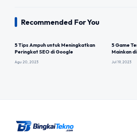
Recommended For You
UNCATEGORIZED
UNCATEGOR
5 Tips Ampuh untuk Meningkatkan
5 Game Te
Peringkat SEO di Google
Mainkan di
Agu 20, 2023
Jul 19, 2023