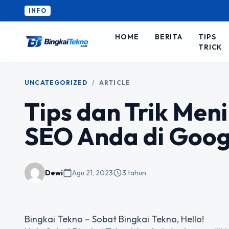
INFO
HOME
BERITA
TIPS
TRICK
UNCATEGORIZED
/
ARTICLE
Tips dan Trik Men
SEO Anda di Goog
Dewi
calendar_today
Agu 21, 2023
schedule
3 tahun
Bingkai Tekno – Sobat Bingkai Tekno, Hello!