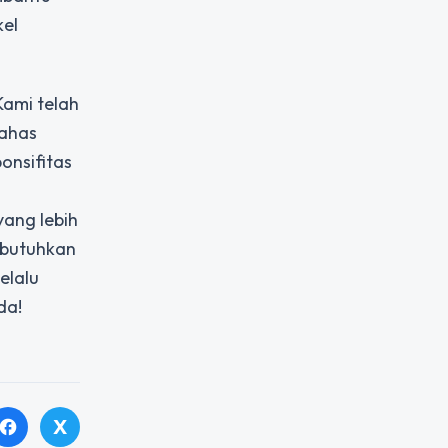
kel
Kami telah
bahas
onsifitas
yang lebih
mbutuhkan
elalu
da!
X
facebook