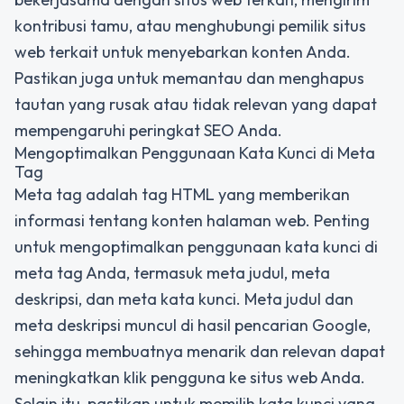
kontribusi tamu, atau menghubungi pemilik situs
web terkait untuk menyebarkan konten Anda.
Pastikan juga untuk memantau dan menghapus
tautan yang rusak atau tidak relevan yang dapat
mempengaruhi peringkat SEO Anda.
Mengoptimalkan Penggunaan Kata Kunci di Meta
Tag
Meta tag adalah tag HTML yang memberikan
informasi tentang konten halaman web. Penting
untuk mengoptimalkan penggunaan kata kunci di
meta tag Anda, termasuk meta judul, meta
deskripsi, dan meta kata kunci. Meta judul dan
meta deskripsi muncul di hasil pencarian Google,
sehingga membuatnya menarik dan relevan dapat
meningkatkan klik pengguna ke situs web Anda.
Selain itu, pastikan untuk memilih kata kunci yang