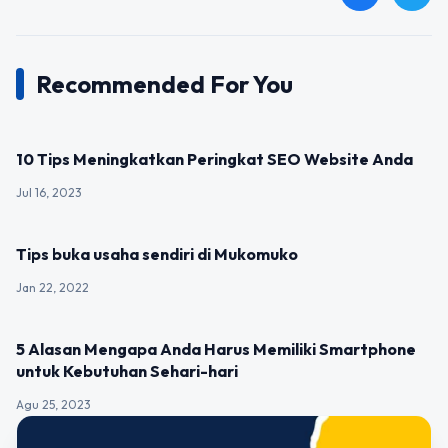
Recommended For You
UNCATEGORIZED
10 Tips Meningkatkan Peringkat SEO Website Anda
Jul 16, 2023
UNCATEGORIZED
Tips buka usaha sendiri di Mukomuko
Jan 22, 2022
UNCATEGORIZED
5 Alasan Mengapa Anda Harus Memiliki Smartphone
untuk Kebutuhan Sehari-hari
Agu 25, 2023