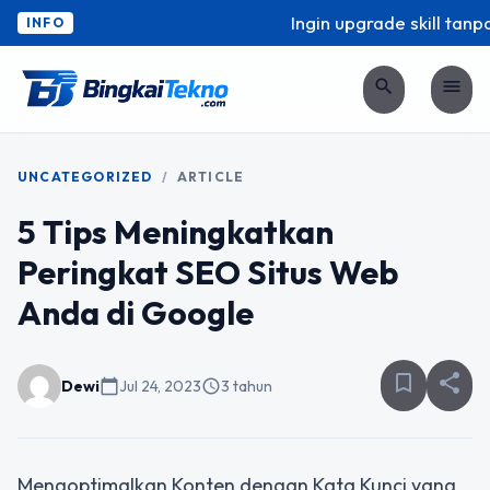
Ingin upgrade skill tanpa
INFO
search
menu
UNCATEGORIZED
/
ARTICLE
5 Tips Meningkatkan
Peringkat SEO Situs Web
Anda di Google
bookmark_border
share
Dewi
calendar_today
Jul 24, 2023
schedule
3 tahun
Mengoptimalkan Konten dengan Kata Kunci yang