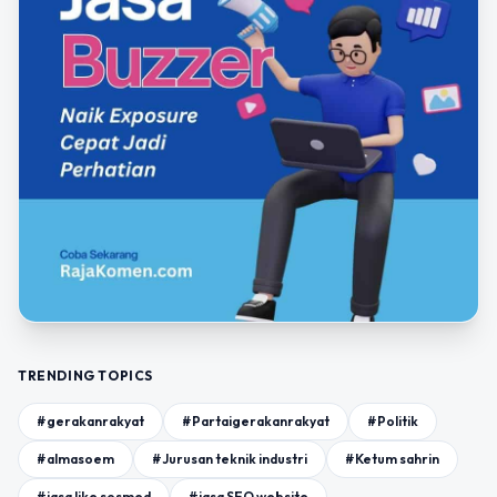
TRENDING TOPICS
#gerakanrakyat
#Partaigerakanrakyat
#Politik
#almasoem
#Jurusan teknik industri
#Ketum sahrin
#jasa like sosmed
#jasa SEO website