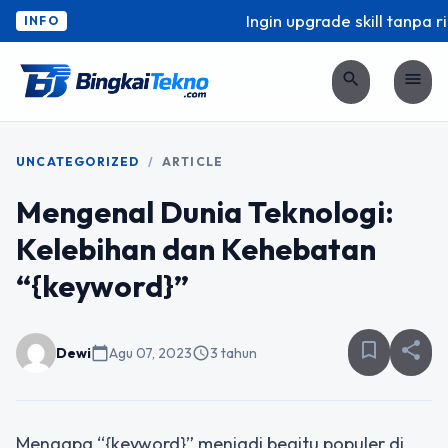
Ingin upgrade skill tanpa ri
INFO
search
menu
UNCATEGORIZED
/
ARTICLE
Mengenal Dunia Teknologi:
Kelebihan dan Kehebatan
“{keyword}”
bookmark_border
share
Dewi
calendar_today
Agu 07, 2023
schedule
3 tahun
Mengapa “{keyword}” menjadi begitu populer di