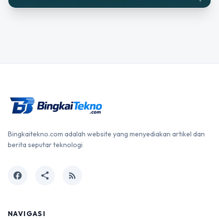
Bingkaitekno.com adalah website yang menyediakan artikel dan
berita seputar teknologi
facebook
share
rss_feed
NAVIGASI