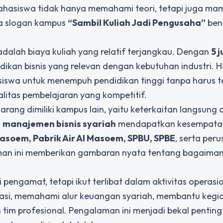
mahasiswa tidak hanya memahami teori, tetapi juga ma
ika slogan kampus
“Sambil Kuliah Jadi Pengusaha”
ben
dalah biaya kuliah yang relatif terjangkau. Dengan
5 
kan bisnis yang relevan dengan kebutuhan industri. Ha
iswa untuk menempuh pendidikan tinggi tanpa harus t
litas pembelajaran yang kompetitif.
arang dimiliki kampus lain, yaitu keterkaitan langsung
a
manajemen bisnis syariah
mendapatkan kesempata
asoem, Pabrik Air Al Masoem, SPBU, SPBE
, serta per
man ini memberikan gambaran nyata tentang bagaima
ngamat, tetapi ikut terlibat dalam aktivitas operasi
rasi, memahami alur keuangan syariah, membantu kegi
tim profesional. Pengalaman ini menjadi bekal penting