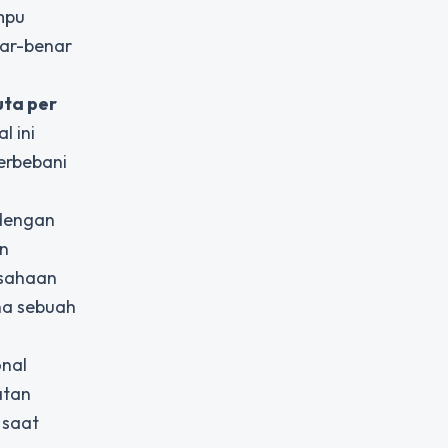
mpu
ar-benar
juta per
l ini
erbebani
 dengan
n
usahaan
na sebuah
onal
atan
 saat