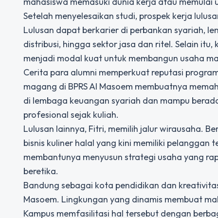
mahasiswa memasuki dunia kerja atau memulai usa
Setelah menyelesaikan studi, prospek kerja lulus
Lulusan dapat berkarier di perbankan syariah,
distribusi, hingga sektor jasa dan ritel. Selain 
menjadi modal kuat untuk membangun usaha man
Cerita para alumni memperkuat reputasi progra
magang di BPRS Al Masoem membuatnya memahami 
di lembaga keuangan syariah dan mampu beradap
profesional sejak kuliah.
Lulusan lainnya, Fitri, memilih jalur wirausaha
bisnis kuliner halal yang kini memiliki pelangga
membantunya menyusun strategi usaha yang rapi
beretika.
Bandung sebagai kota pendidikan dan kreativita
Masoem. Lingkungan yang dinamis membuat mahas
Kampus memfasilitasi hal tersebut dengan berbag