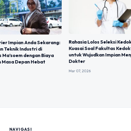
Rahasia Lolos Seleksi Kedo
ier Impian Anda Sekarang:
Kuasai Soal Fakultas Kedo
an Teknik Industri di
untuk Wujudkan Impian Men
as Ma’soem dengan Biaya
Dokter
 Masa Depan Hebat
Mar 07, 2026
NAVIGASI