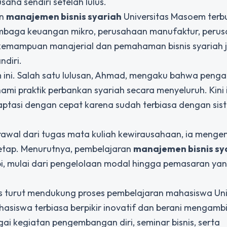
ha sendiri setelah lulus.
an
manajemen bisnis syariah
Universitas Masoem terbu
 lembaga keuangan mikro, perusahaan manufaktur, peru
itu, kemampuan manajerial dan pemahaman bisnis syariah 
diri.
m ini. Salah satu lulusan, Ahmad, mengaku bahwa peng
praktik perbankan syariah secara menyeluruh. Kini i
tasi dengan cepat karena sudah terbiasa dengan sist
. Berawal dari tugas mata kuliah kewirausahaan, ia men
n tetap. Menurutnya, pembelajaran
manajemen bisnis sy
, mulai dari pengelolaan modal hingga pemasaran ya
s turut mendukung proses pembelajaran mahasiswa Uni
iswa terbiasa berpikir inovatif dan berani mengambi
ai kegiatan pengembangan diri, seminar bisnis, serta