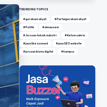
TRENDING TOPICS
#gerakanrakyat
#Partaigerakanrakyat
#Politik
#almasoem
#Jurusan teknik industri
#Ketum sahrin
#jasa like sosmed
#jasa SEO website
#jurusan bisnis digital
#kampus