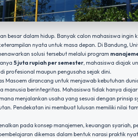
usan besar dalam hidup. Banyak calon mahasiswa ingin k
keterampilan nyata untuk masa depan. Di Bandung, Uni
enawarkan solusi tersebut melalui program
manajemen
 hanya
5 juta rupiah per semester
, mahasiswa diajak u
adi profesional maupun pengusaha sejak dini.
itas Masoem dirancang untuk menjawab kebutuhan duni
manusia berintegritas. Mahasiswa tidak hanya diajar
aimana menjalankan usaha yang sesuai dengan prinsip s
jutan. Pendekatan ini membuat lulusan memiliki nilai t
kenalkan pada konsep manajemen, keuangan syariah, 
 pembelajaran dikemas dalam bentuk narasi praktik nyata