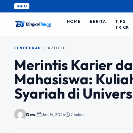
INFO
HOME
BERITA
TIPS
TRICK
PENDIDIKAN
/
ARTICLE
Merintis Karier d
Mahasiswa: Kulia
Syariah di Unive
Dewi
calendar_today
Jan 14, 2026
schedule
7 bulan