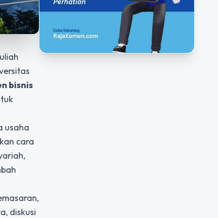
uliah
versitas
 bisnis
ntuk
a usaha
kan cara
yariah,
ambah
pemasaran,
, diskusi