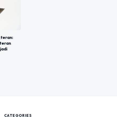
kteran:
kteran
jadi
CATEGORIES