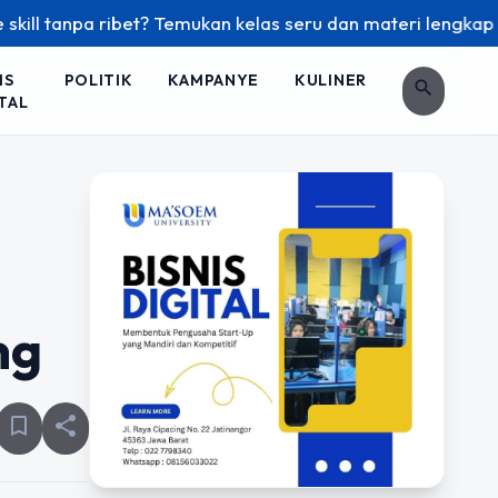
 ribet? Temukan kelas seru dan materi lengkap hanya di YukB
IS
POLITIK
KAMPANYE
KULINER
search
TAL
ng
bookmark_border
share