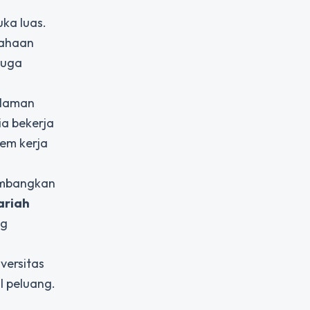
ka luas.
sahaan
juga
alaman
a bekerja
em kerja
gembangkan
ariah
ng
versitas
l peluang.