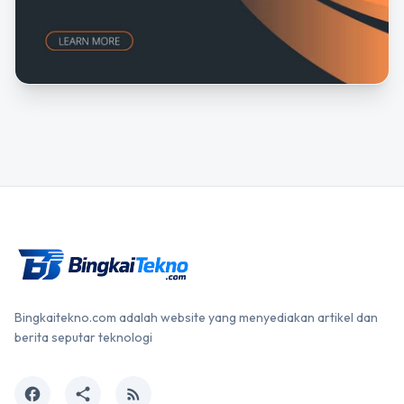
Bingkaitekno.com adalah website yang menyediakan artikel dan
berita seputar teknologi
facebook
share
rss_feed