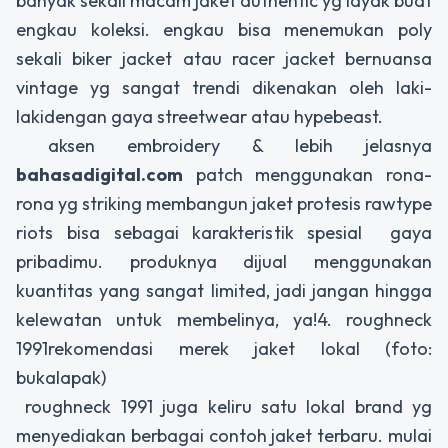
banyak sekali macam jaket authentic yg layak buat
engkau koleksi. engkau bisa menemukan poly
sekali biker jacket atau racer jacket bernuansa
vintage yg sangat trendi dikenakan oleh laki-
lakidengan gaya streetwear atau hypebeast.
aksen embroidery & lebih jelasnya
bahasadigital.com
patch menggunakan rona-
rona yg striking membangun jaket protesis rawtype
riots bisa sebagai karakteristik spesial gaya
pribadimu. produknya dijual menggunakan
kuantitas yang sangat limited, jadi jangan hingga
kelewatan untuk membelinya, ya!4. roughneck
1991rekomendasi merek jaket lokal (foto:
bukalapak)
roughneck 1991 juga keliru satu lokal brand yg
menyediakan berbagai contoh jaket terbaru. mulai