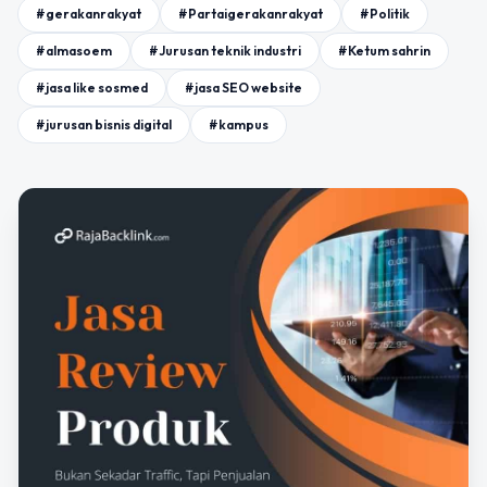
#gerakanrakyat
#Partaigerakanrakyat
#Politik
#almasoem
#Jurusan teknik industri
#Ketum sahrin
#jasa like sosmed
#jasa SEO website
#jurusan bisnis digital
#kampus