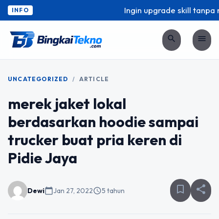
Ingin upgrade skill tanpa ri
INFO
search
menu
UNCATEGORIZED
/
ARTICLE
merek jaket lokal
berdasarkan hoodie sampai
trucker buat pria keren di
Pidie Jaya
bookmark_border
share
Dewi
calendar_today
Jan 27, 2022
schedule
5 tahun