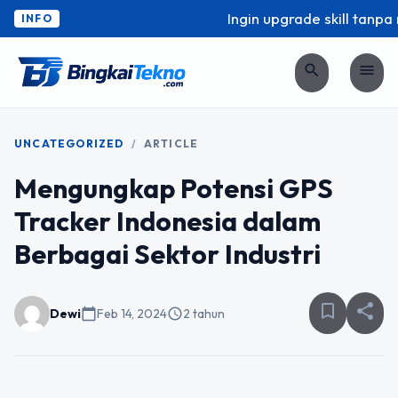
Ingin upgrade skill tanpa r
INFO
search
menu
UNCATEGORIZED
/
ARTICLE
Mengungkap Potensi GPS
Tracker Indonesia dalam
Berbagai Sektor Industri
bookmark_border
share
Dewi
calendar_today
Feb 14, 2024
schedule
2 tahun