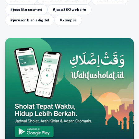
#jasa like sosmed
#jasa SEO website
#jurusan bisnis digital
#kampus