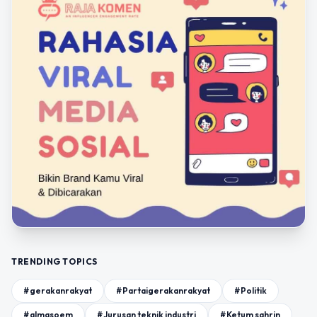
TRENDING TOPICS
#gerakanrakyat
#Partaigerakanrakyat
#Politik
#almasoem
#Jurusan teknik industri
#Ketum sahrin