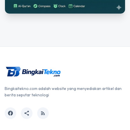
Bingkaitekno.com adalah website yang menyediakan artikel dan
berita seputar teknologi
facebook
share
rss_feed